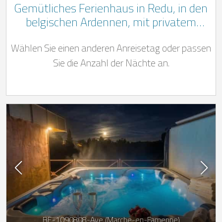
Gemütliches Ferienhaus in Redu, in den
belgischen Ardennen, mit privatem
Schwimmbad (vom 15. März bis 31.
Wählen Sie einen anderen Anreisetag oder passen
Oktober), Whirlpool und privatem
Wellnessbereich mit finnischer Sauna,
Sie die Anzahl der Nächte an.
Infrarotsauna und Hammam
BE-1090808-Aye (Marche-en-Famenne)