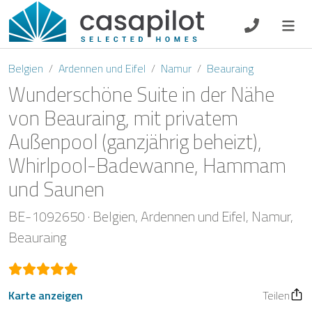
DE
EN
ES
FR
NL
Belgien
Ardennen und Eifel
Namur
Beauraing
Wunderschöne Suite in der Nähe
von Beauraing, mit privatem
Außenpool (ganzjährig beheizt),
Frühstück
Whirlpool-Badewanne, Hammam
Gutscheine
und Saunen
Eigentümer Log-In
BE-1092650
Belgien
Ardennen und Eifel
Namur
Beauraing
Karte anzeigen
Teilen