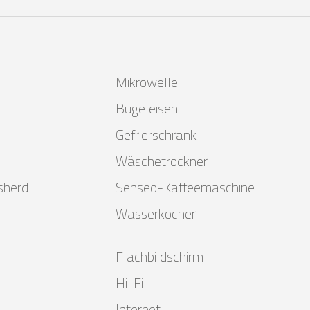
Mikrowelle
Bügeleisen
n
Gefrierschrank
Wäschetrockner
nsherd
Senseo-Kaffeemaschine
Wasserkocher
Flachbildschirm
Hi-Fi
Internet