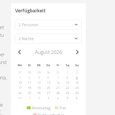
Verfügbarkeit
Personen
et
zu
Dauer
Trip dates, August 2026
August 2026
ber
und
Mo
Di
Mi
Do
Fr
Sa
So
27
28
29
30
31
1
2
una,
3
4
5
6
7
8
9
10
11
12
13
14
15
16
17
18
19
20
21
22
23
24
25
26
27
28
29
30
31
1
2
3
4
5
6
ie
Anreisetag
Frei
.
Nicht verfügbar