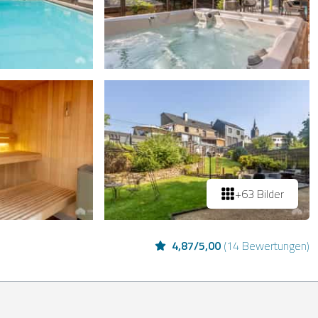
+63 Bilder
4,87
/
5,00
(
14 Bewertungen
)