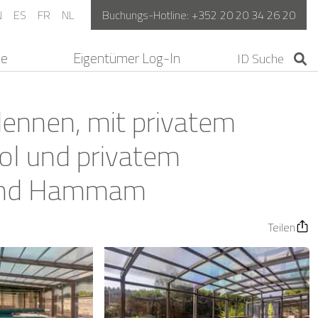
N
ES
FR
NL
Buchungs-Hotline:
+352 20 20 34 26 20
ne
Eigentümer Log-In
dennen, mit privatem
ol und privatem
a und Hammam
Teilen