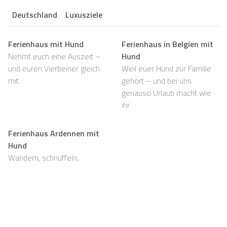
Deutschland
Luxusziele
Ferienhaus mit Hund
Ferienhaus in Belgien mit
Nehmt euch eine Auszeit –
Hund
und euren Vierbeiner gleich
Weil euer Hund zur Familie
mit
gehört – und bei uns
genauso Urlaub macht wie
ihr
Ferienhaus Ardennen mit
Hund
Wandern, schnüffeln,
entspannen und viel Platz,
auch für eure Fellnasen