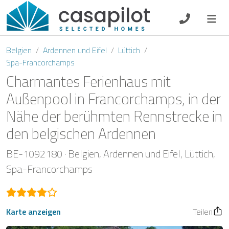
DE
EN
ES
FR
NL
Belgien
Ardennen und Eifel
Lüttich
Spa-Francorchamps
Charmantes Ferienhaus mit
Außenpool in Francorchamps, in der
Frühstück
Nähe der berühmten Rennstrecke in
Gutscheine
den belgischen Ardennen
BE-1092180
Belgien
Ardennen und Eifel
Lüttich
Eigentümer Log-In
Spa-Francorchamps
Karte anzeigen
Teilen