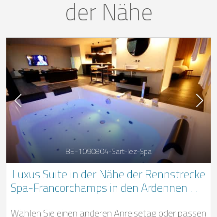
der Nähe
BE-1090804-Sart-lez-Spa
Luxus Suite in der Nähe der Rennstrecke
Spa-Francorchamps in den Ardennen mit
Sauna und Whirlpool
Wählen Sie einen anderen Anreisetag oder passen