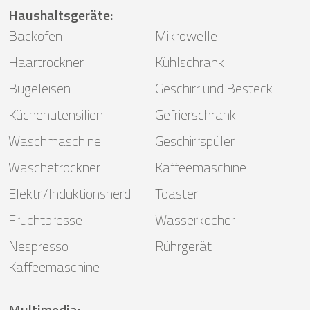
Haushaltsgeräte
:
Backofen
Mikrowelle
Haartrockner
Kühlschrank
Bügeleisen
Geschirr und Besteck
Küchenutensilien
Gefrierschrank
Waschmaschine
Geschirrspüler
Wäschetrockner
Kaffeemaschine
Elektr./Induktionsherd
Toaster
Fruchtpresse
Wasserkocher
Nespresso
Rührgerät
Kaffeemaschine
Multimedia
: