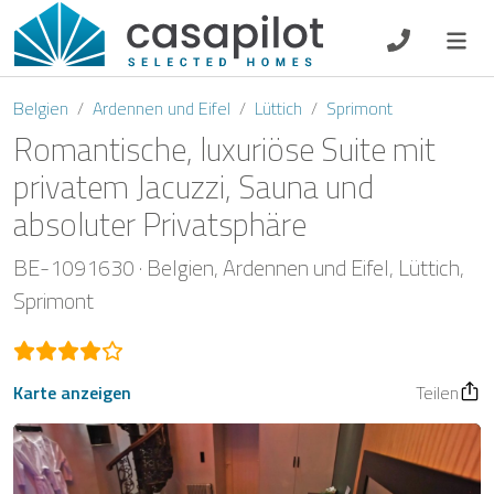
DE
EN
ES
FR
NL
Belgien
Ardennen und Eifel
Lüttich
Sprimont
Romantische, luxuriöse Suite mit
privatem Jacuzzi, Sauna und
absoluter Privatsphäre
Frühstück
BE-1091630
Belgien
Ardennen und Eifel
Lüttich
Gutscheine
Sprimont
Eigentümer Log-In
Karte anzeigen
Teilen