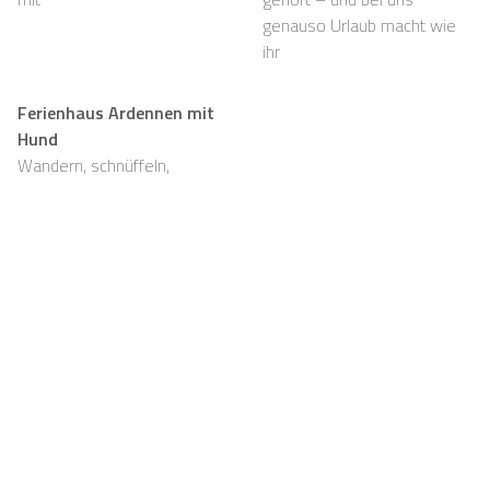
genauso Urlaub macht wie
ihr
Ferienhaus Ardennen mit
Hund
Wandern, schnüffeln,
entspannen und viel Platz,
auch für eure Fellnasen
Support
Für Vermieter
FAQ
Casapilot-Eigentümer
werden
Hausregeln
Für Vermieter
Frühstück