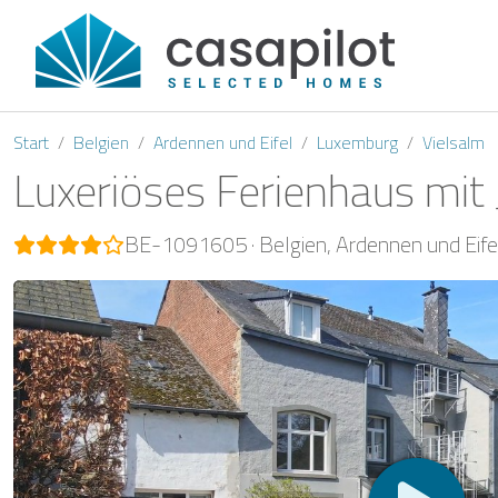
Start
Belgien
Ardennen und Eifel
Luxemburg
Vielsalm
Luxeriöses Ferienhaus mit
BE-1091605
Belgien
Ardennen und Eife