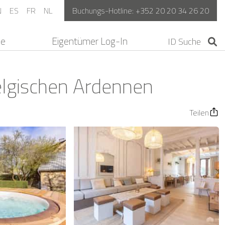
N
ES
FR
NL
Buchungs-Hotline:
+352 20 20 34 26 20
ne
Eigentümer Log-In
elgischen Ardennen
Teilen