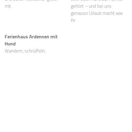
mit
gehört – und bei uns
genauso Urlaub macht wie
ihr
Ferienhaus Ardennen mit
Hund
Wandern, schnüffeln,
entspannen und viel Platz,
auch für eure Fellnasen
Support
Für Vermieter
FAQ
Casapilot-Eigentümer
werden
Hausregeln
Für Vermieter