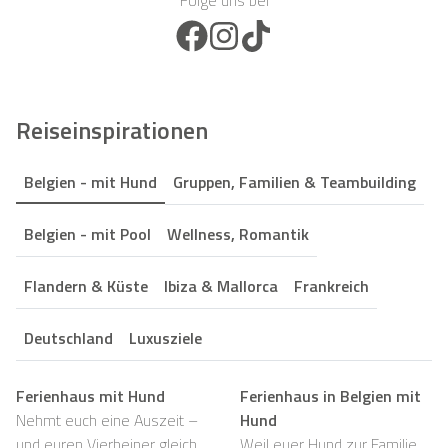
Folge uns bei
Facebook Icon
Instagram Icon
TikTok Icon
Reiseinspirationen
Belgien - mit Hund
Gruppen, Familien & Teambuilding
Belgien - mit Pool
Wellness, Romantik
Flandern & Küste
Ibiza & Mallorca
Frankreich
Deutschland
Luxusziele
Ferienhaus mit Hund
Ferienhaus in Belgien mit
Nehmt euch eine Auszeit –
Hund
und euren Vierbeiner gleich
Weil euer Hund zur Familie