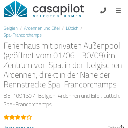
DE
EN
ES
FR
NL
Belgien
Ardennen und Eifel
Lüttich
Spa-Francorchamps
Ferienhaus mit privaten Außenpool
(geöffnet vom 01/06 - 30/09) im
Frühstück
Zentrum von Spa, in den belgischen
Gutscheine
Ardennen, direkt in der Nähe der
Rennstrecke Spa-Francorchamps
Eigentümer Log-In
BE-1091507
Belgien
Ardennen und Eifel
Lüttich
Spa-Francorchamps