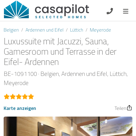
DE
EN
ES
FR
NL
Belgien
Ardennen und Eifel
Lüttich
Meyerode
Luxussuite mit Jacuzzi, Sauna,
Gamesroom und Terrasse in der
Eifel- Ardennen
Frühstück
BE-1091100
Belgien
Ardennen und Eifel
Lüttich
Gutscheine
Meyerode
Eigentümer Log-In
Karte anzeigen
Teilen