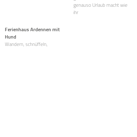
genauso Urlaub macht wie
ihr
Ferienhaus Ardennen mit
Hund
Wandern, schnüffeln,
entspannen und viel Platz,
auch für eure Fellnasen
Support
Für Vermieter
FAQ
Casapilot-Eigentümer
werden
Hausregeln
Für Vermieter
Frühstück