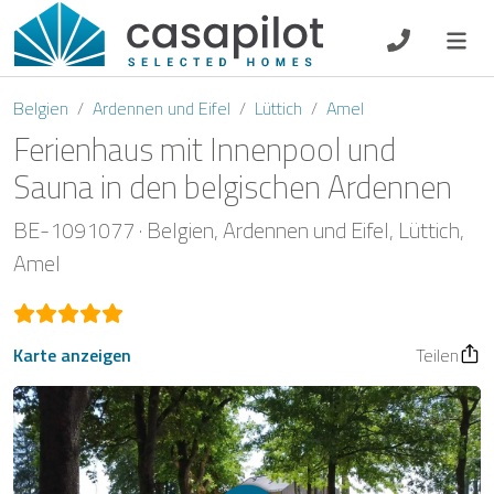
DE
EN
ES
FR
NL
Belgien
Ardennen und Eifel
Lüttich
Amel
Ferienhaus mit Innenpool und
Sauna in den belgischen Ardennen
Frühstück
BE-1091077
Belgien
Ardennen und Eifel
Lüttich
Amel
Gutscheine
Eigentümer Log-In
Karte anzeigen
Teilen