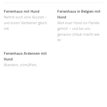
Ferienhaus mit Hund
Ferienhaus in Belgien mit
Nehmt euch eine Auszeit –
Hund
und euren Vierbeiner gleich
Weil euer Hund zur Familie
mit
gehört – und bei uns
genauso Urlaub macht wie
ihr
Ferienhaus Ardennen mit
Hund
Wandern, schnüffeln,
entspannen und viel Platz,
auch für eure Fellnasen
Support
Für Vermieter