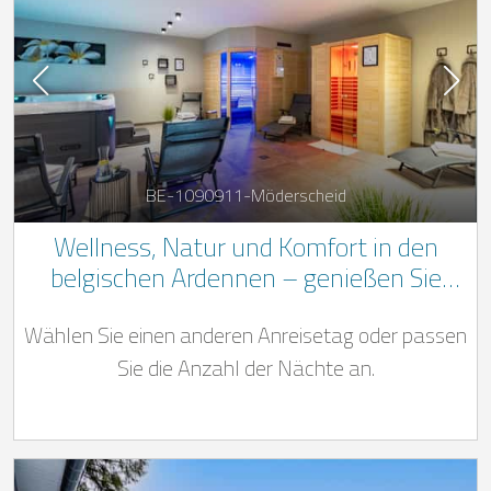
BE-1090911-Möderscheid
Wellness, Natur und Komfort in den
belgischen Ardennen – genießen Sie
entspannte Urlaubstage mit Whirlpool,
Wählen Sie einen anderen Anreisetag oder passen
Sauna und traumhafter Umgebung für
die ganze Familie
Sie die Anzahl der Nächte an.