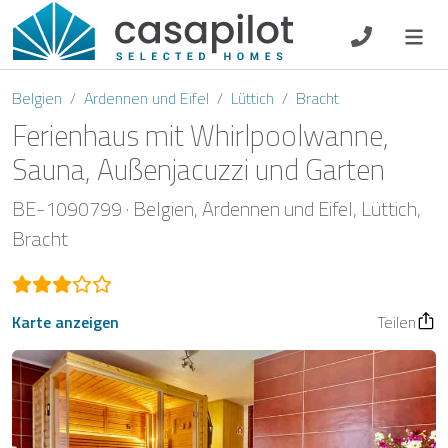
DE
EN
ES
FR
NL
Belgien
Ardennen und Eifel
Lüttich
Bracht
Ferienhaus mit Whirlpoolwanne,
Sauna, Außenjacuzzi und Garten
Frühstück
BE-1090799
Belgien
Ardennen und Eifel
Lüttich
Bracht
Gutscheine
Eigentümer Log-In
Karte anzeigen
Teilen