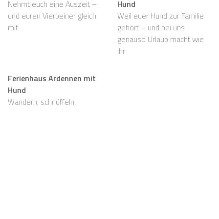
Nehmt euch eine Auszeit –
Hund
und euren Vierbeiner gleich
Weil euer Hund zur Familie
mit
gehört – und bei uns
genauso Urlaub macht wie
ihr
Ferienhaus Ardennen mit
Hund
Wandern, schnüffeln,
entspannen und viel Platz,
auch für eure Fellnasen
Support
Für Vermieter
FAQ
Casapilot-Eigentümer
werden
Hausregeln