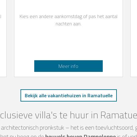
l
Kies een andere aankomstdag of pas het aantal
nachten aan.
Meer info
Bekijk alle vakantiehuizen in Ramatuelle
clusieve villa's te huur in Ramatue
en architectonisch pronkstuk – het is een toevluchtsoord
f het nu hoog op de
heuvels boven Pampelonne
is of ve