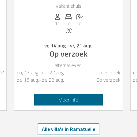
Vakantiehuis
 4
Personen (max.): 14
Aantal slaapkamers: 7
Aantal badkamers: 7
14
7
7
Zwembad
vr, 14 aug.
–
vr, 21 aug.
Op verzoek
alternatieven:
00
do, 13 aug.
–
do, 20 aug.
Op verzoek
d
za, 15 aug.
–
za, 22 aug.
Op verzoek
z
Meer info
Alle villa's in Ramatuelle