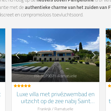
antie met de
authentieke charme van het zuiden van F
n discreet en compromisloos toevluchtsoord.
FR-1079071-Ramatuelle
t
Luxe villa met privézwembad en
uitzicht op de zee nabij Saint
t
Tropez
Frankrijk / Ramatuelle