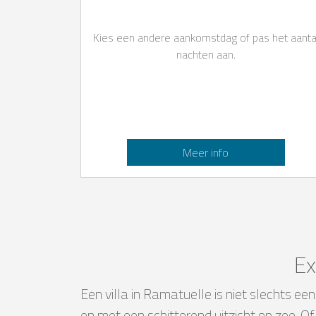
Kies een andere aankomstdag of pas het aanta
nachten aan.
Meer info
Ex
Een villa in Ramatuelle is niet slechts e
en met een schitterend uitzicht op zee. O