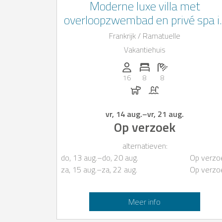
Moderne luxe villa met
overloopzwembad en privé spa i
Saint-Tropez
Frankrijk / Ramatuelle
Vakantiehuis
Personen (max.): 16
Aantal slaapkamers: 8
Aantal badkamers:
16
8
8
Honden toegestaan
Zwembad
vr, 14 aug.
–
vr, 21 aug.
Op verzoek
alternatieven:
do, 13 aug.
–
do, 20 aug.
Op verzo
za, 15 aug.
–
za, 22 aug.
Op verzo
Meer info