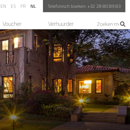
EN
ES
FR
NL
Telefonisch boeken:
+32 28 80 89 83
Voucher
Verhuurder