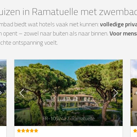
uizen in Ramatuelle met zwembad
mbad biedt wat hotels vaak niet kunnen:
volledige priv
ch opent – zowel naar buiten als naar binnen.
Voor mense
echte ontspanning voelt.
FR-1092427-Ramatuelle