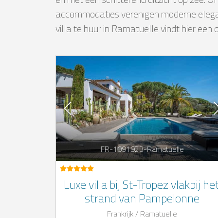
accommodaties verenigen moderne eleg
villa te huur in Ramatuelle vindt hier ee
FR-1091923-Ramatuelle
Luxe villa bij St-Tropez vlakbij he
strand van Pampelonne
Frankrijk / Ramatuelle