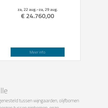
za, 22 aug.
–
za, 29 aug.
€ 24.760,00
Meer info
lle
, genesteld tussen wijngaarden, olijfbomen
rborgen tussen pijnbomen, onze