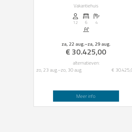
Vakantiehuis
Personen (max.): 12
Aantal slaapkamers: 6
Aantal badkamers:
12
6
4
Zwembad
za, 22 aug.
–
za, 29 aug.
€ 30.425,00
alternatieven:
zo, 23 aug.
–
zo, 30 aug.
€ 30.425,
Meer info