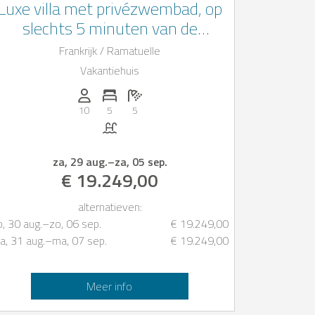
Luxe villa met privézwembad, op
slechts 5 minuten van de
idyllische stranden van Saint-
Frankrijk / Ramatuelle
Tropez
Vakantiehuis
Personen (max.): 10
Aantal slaapkamers: 5
Aantal badkamers: 5
10
5
5
Zwembad
za, 29 aug.
–
za, 05 sep.
€ 19.249,00
alternatieven:
o, 30 aug.
–
zo, 06 sep.
€ 19.249,00
a, 31 aug.
–
ma, 07 sep.
€ 19.249,00
Meer info