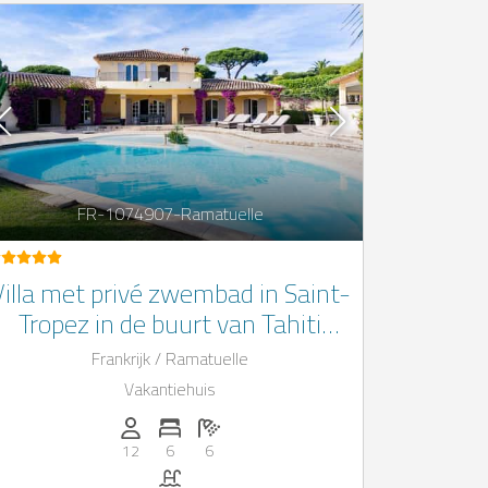
FR-1074907-Ramatuelle
Villa met privé zwembad in Saint-
Tropez in de buurt van Tahiti
Beach
Frankrijk / Ramatuelle
Vakantiehuis
Personen (max.): 12
Aantal slaapkamers: 6
Aantal badkamers: 6
12
6
6
Zwembad