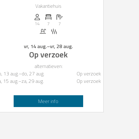
Vakantiehuis
Personen (max.): 14
Aantal slaapkamers: 7
Aantal badkamers: 7
14
7
7
Zwembad
Sauna
vr, 14 aug.
–
vr, 28 aug.
Op verzoek
alternatieven:
o, 13 aug.
–
do, 27 aug.
Op verzoek
a, 15 aug.
–
za, 29 aug.
Op verzoek
Meer info