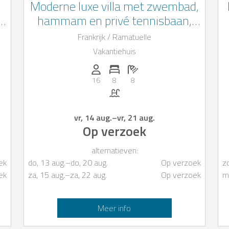
Moderne luxe villa met zwembad,
n
hammam en privé tennisbaan,
vlakbij het strand van Tahiti
Frankrijk / Ramatuelle
Vakantiehuis
 8
Personen (max.): 16
Aantal slaapkamers: 8
Aantal badkamers: 8
16
8
8
Zwembad
vr, 14 aug.
–
vr, 21 aug.
Op verzoek
alternatieven:
ek
do, 13 aug.
–
do, 20 aug.
Op verzoek
z
ek
za, 15 aug.
–
za, 22 aug.
Op verzoek
m
Meer info