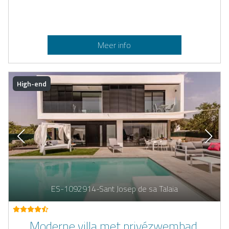
Meer info
High-end
ES-1092914-Sant Josep de sa Talaia
Moderne villa met privézwembad,