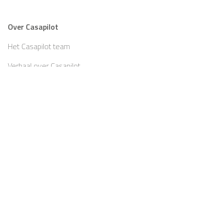
Over Casapilot
Het Casapilot team
Verhaal over Casapilot
Teambuilding
Partners
Blog
Jobs
Pers
Afdruk
Algemene voorwaarden