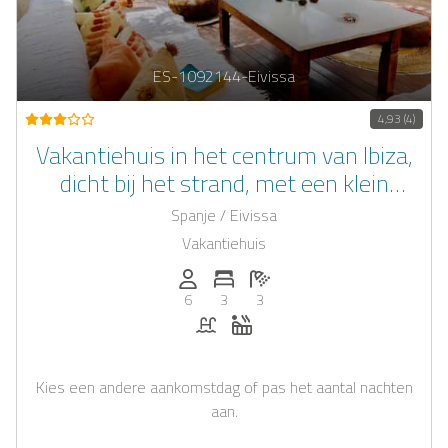
ES-1092144-Eivissa
4,93 (4)
Vakantiehuis in het centrum van Ibiza,
dicht bij het strand, met een klein
zwembad.
Spanje / Eivissa
Vakantiehuis
Personen (max.): 6
Aantal slaapkamers: 3
Aantal badkamers: 3
6
3
3
Zwembad
Whirlpool
Kies een andere aankomstdag of pas het aantal nachten
aan.