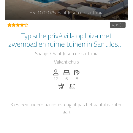
ES-1092075-Sant Josep de sa Talaia
4,95 (3)
Typische privé villa op Ibiza met
zwembad en ruime tuinen in Sant Josep
de sa Talaia
Spanje / Sant Josep de sa Talaia
Vakantiehuis
Personen (max.): 12
Aantal slaapkamers: 6
Aantal badkamers: 5
12
6
5
Honden toegestaan
Zwembad
Kies een andere aankomstdag of pas het aantal nachten
aan.