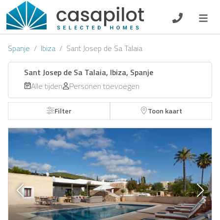
DE
EN
ES
FR
NL
Spanje
Ibiza
Sant Josep de Sa Talaia
Sant Josep de Sa Talaia, Ibiza, Spanje
Alle tijden
Personen toevoegen
Ontbijt
Filter
Toon kaart
Voucher
Verhuurder