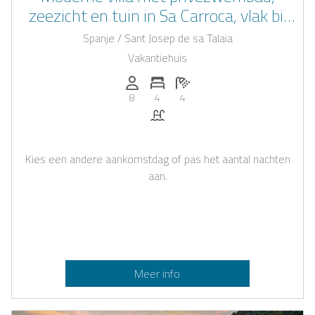
zeezicht en tuin in Sa Carroca, vlak bij
Ibiza-Stad
Spanje / Sant Josep de sa Talaia
Vakantiehuis
Personen (max.): 8
Aantal slaapkamers: 4
Aantal badkamers: 4
8
4
4
Zwembad
Kies een andere aankomstdag of pas het aantal nachten
aan.
Meer info