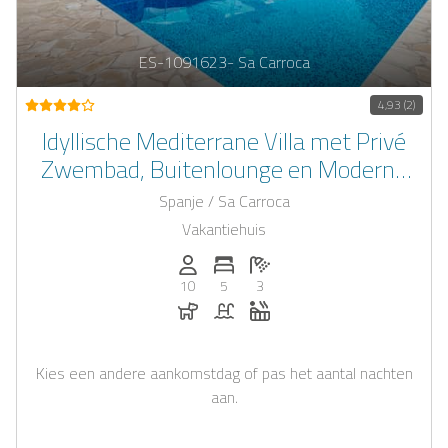
ES-1091623- Sa Carroca
4,93 (2)
Idyllische Mediterrane Villa met Privé
Zwembad, Buitenlounge en Moderne
Comforts, Slechts Minuten van Playa
Spanje / Sa Carroca
Den Bossa!
Vakantiehuis
Personen (max.): 10
Aantal slaapkamers: 5
Aantal badkamers: 3
10
5
3
Honden toegestaan
Zwembad
Whirlpool
Kies een andere aankomstdag of pas het aantal nachten
aan.