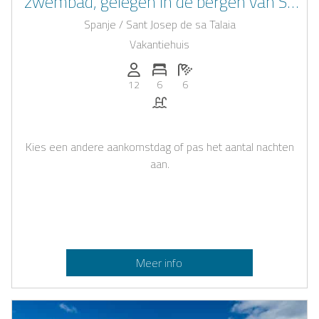
zwembad, gelegen in de bergen van Sa
Carroca, Ibiza
Spanje / Sant Josep de sa Talaia
Vakantiehuis
Personen (max.): 12
Aantal slaapkamers: 6
Aantal badkamers: 6
12
6
6
Zwembad
Kies een andere aankomstdag of pas het aantal nachten
aan.
Meer info