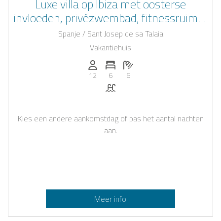
Luxe villa op Ibiza met oosterse
invloeden, privézwembad, fitnessruimte
en padelbaan
Spanje / Sant Josep de sa Talaia
Vakantiehuis
Personen (max.): 12
Aantal slaapkamers: 6
Aantal badkamers: 6
12
6
6
Zwembad
Kies een andere aankomstdag of pas het aantal nachten
aan.
Meer info