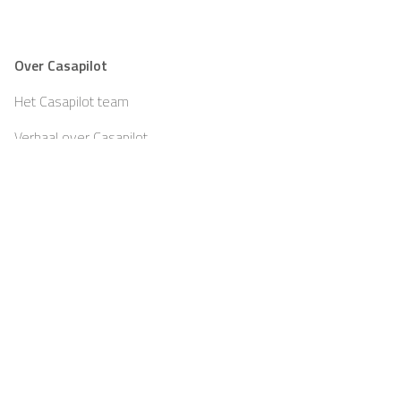
Over Casapilot
Het Casapilot team
Verhaal over Casapilot
Teambuilding
Partners
Blog
Jobs
Pers
Afdruk
Algemene voorwaarden