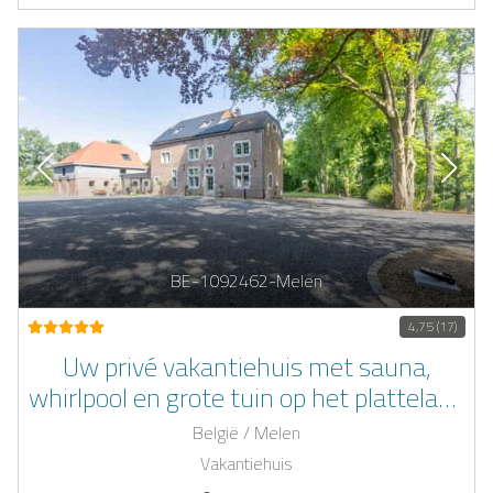
BE-1092462-Melen
4,75 (17)
Uw privé vakantiehuis met sauna,
whirlpool en grote tuin op het platteland
van Herve in het hart van de Ardennen.
België / Melen
Vakantiehuis