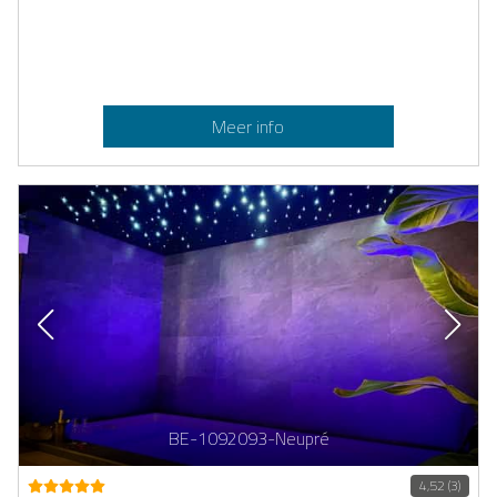
Meer info
BE-1092093-Neupré
4,52 (3)