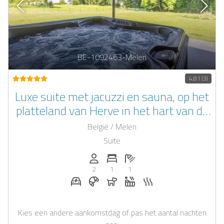
BE-1092463-Melen
4,81 (3)
Luxe suite met jacuzzi en sauna, op het
platteland van Herve in het hart van de
Ardennen
België / Melen
Suite
Personen (max.): 2
Aantal slaapkamers: 1
Aantal badkamers: 1
2
1
1
E-auto oplaadstation op aanvraag
Ontbijt te boeken bij Casapilot
Honden toegestaan
Whirlpool
Sauna
Kies een andere aankomstdag of pas het aantal nachten