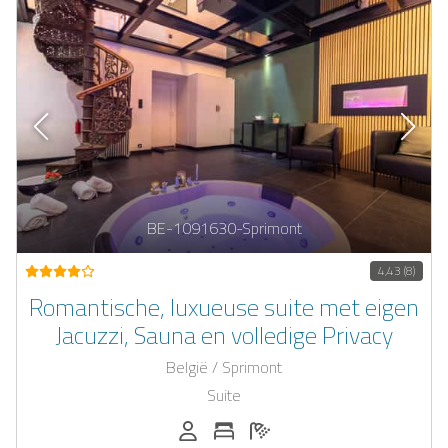
BE-1091630-Sprimont
4,43 (8)
Romantische, luxueuse suite met eigen
Jacuzzi, Sauna en volledige Privacy
België / Sprimont
Suite
Personen (max.): 2
Aantal slaapkamers: 1
Aantal badkamers: 1