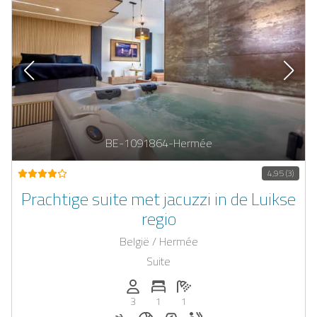
BE-1091864-Hermée
4,95 (3)
Prachtige suite met jacuzzi in de Luikse
regio
België / Hermée
Suite
Personen (max.): 3
Aantal slaapkamers: 1
Aantal badkamers: 1
3
1
1
Fietsverhuur op aanvraag
Ontbijt op aanvraag
E-auto oplaadstation op aan
Whirlpool