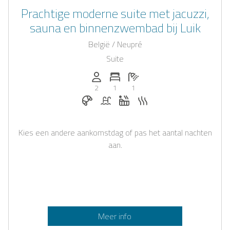
Prachtige moderne suite met jacuzzi,
sauna en binnenzwembad bij Luik
België / Neupré
Suite
Personen (max.): 2
Aantal slaapkamers: 1
Aantal badkamers: 1
2
1
1
Ontbijt op aanvraag
Zwembad
Whirlpool
Sauna
Kies een andere aankomstdag of pas het aantal nachten
aan.
Meer info