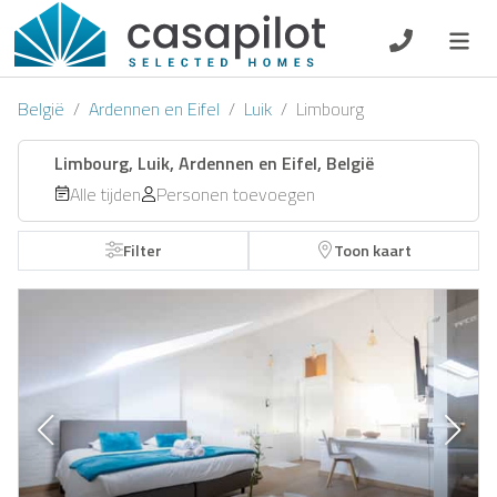
DE
EN
ES
FR
NL
België
Ardennen en Eifel
Luik
Limbourg
Limbourg, Luik, Ardennen en Eifel, België
Alle tijden
Personen toevoegen
Ontbijt
Filter
Toon kaart
Voucher
Verhuurder