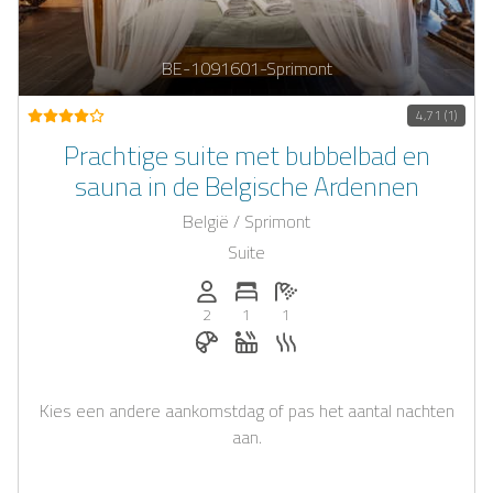
BE-1091601-Sprimont
4,71 (1)
Prachtige suite met bubbelbad en
sauna in de Belgische Ardennen
België / Sprimont
Suite
Personen (max.): 2
Aantal slaapkamers: 1
Aantal badkamers: 1
2
1
1
Ontbijt te boeken bij Casapilot
Whirlpool
Sauna
Kies een andere aankomstdag of pas het aantal nachten
aan.