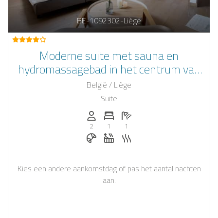
BE-1092302-Liège
Moderne suite met sauna en
hydromassagebad in het centrum van
Luik
België / Liège
Suite
Personen (max.): 2
Aantal slaapkamers: 1
Aantal badkamers: 1
2
1
1
Ontbijt te boeken bij Casapilot
Whirlpool
Sauna
Kies een andere aankomstdag of pas het aantal nachten
aan.