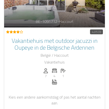
BE-1091712-Haccourt
4,05 (3)
Vakantiehuis met outdoor jacuzzi in
Oupeye in de Belgische Ardennen
België / Haccourt
Vakantiehuis
Personen (max.): 7
Aantal slaapkamers: 4
Aantal badkamers: 1
7
4
1
Whirlpool
Kies een andere aankomstdag of pas het aantal nachten
aan.