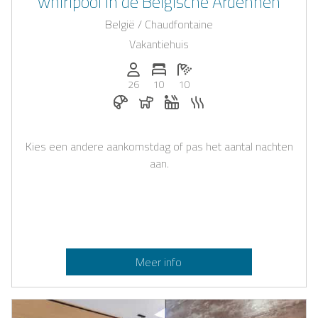
whirlpool in de Belgische Ardennen
België / Chaudfontaine
Vakantiehuis
Personen (max.): 26
Aantal slaapkamers: 10
Aantal badkamers: 10
26
10
10
Ontbijt te boeken bij Casapilot
Honden toegestaan
Whirlpool
Sauna
Kies een andere aankomstdag of pas het aantal nachten
aan.
Meer info