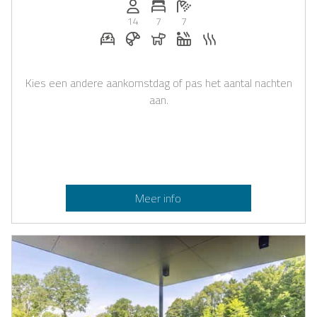
Personen (max.): 14
Aantal slaapkamers: 7
Aantal badkamers: 7
14
7
7
E-auto oplaadstation op aanvraag
Ontbijt te boeken bij Casapilot
Honden toegestaan
Whirlpool
Sauna
Kies een andere aankomstdag of pas het aantal nachten
aan.
Meer info