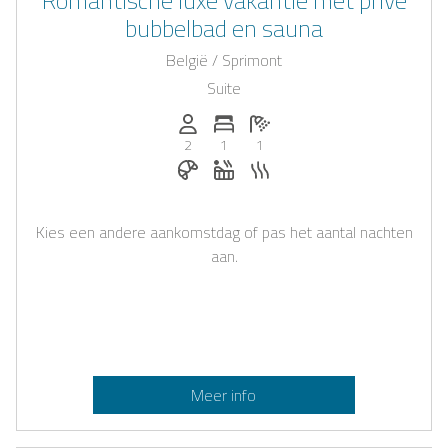
bubbelbad en sauna
België / Sprimont
Suite
Personen (max.): 2
Aantal slaapkamers: 1
Aantal badkamers: 1
2
1
1
Ontbijt te boeken bij Casapilot
Whirlpool
Sauna
Kies een andere aankomstdag of pas het aantal nachten
aan.
Meer info