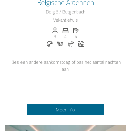
Belgische Ardennen
België / Bütgenbach
Vakantiehuis
Personen (max.): 8
Aantal slaapkamers: 4
Aantal badkamers: 4
8
4
4
Ontbijt te boeken bij Casapilot
Diner op aanvraag
Honden toegestaan
Whirlpool
Kies een andere aankomstdag of pas het aantal nachten
aan.
Meer info