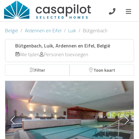
DE
EN
ES
FR
NL
België
Ardennen en Eifel
Luik
Bütgenbach
Bütgenbach, Luik, Ardennen en Eifel, België
Alle tijden
Personen toevoegen
Ontbijt
Filter
Toon kaart
Voucher
Verhuurder