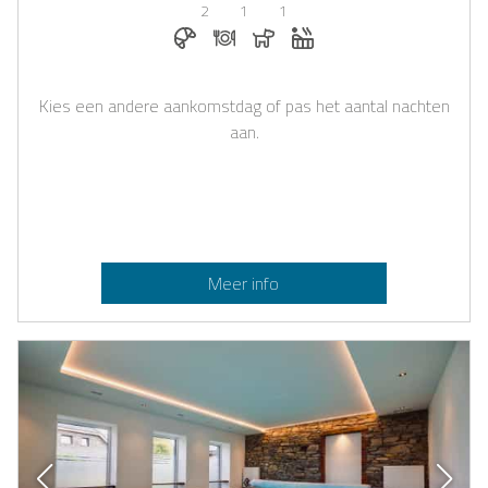
2
1
1
Ontbijt te boeken bij Casapilot
Diner op aanvraag
Honden toegestaan
Whirlpool
Kies een andere aankomstdag of pas het aantal nachten
aan.
Meer info