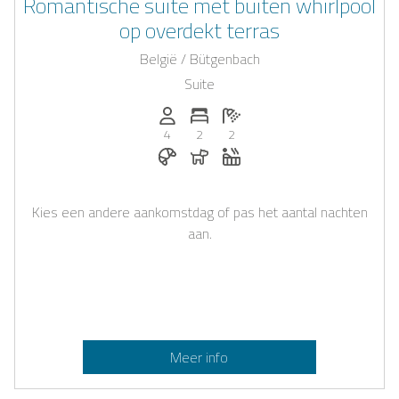
Romantische suite met buiten whirlpool
op overdekt terras
België / Bütgenbach
Suite
Personen (max.): 4
Aantal slaapkamers: 2
Aantal badkamers: 2
4
2
2
Ontbijt te boeken bij Casapilot
Honden toegestaan
Whirlpool
Kies een andere aankomstdag of pas het aantal nachten
aan.
Meer info