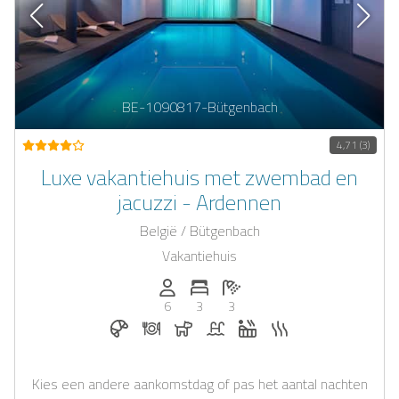
BE-1090817-Bütgenbach
4,71 (3)
Luxe vakantiehuis met zwembad en
jacuzzi - Ardennen
België / Bütgenbach
Vakantiehuis
Personen (max.): 6
Aantal slaapkamers: 3
Aantal badkamers: 3
6
3
3
Ontbijt te boeken bij Casapilot
Diner op aanvraag
Honden toegestaan
Zwembad
Whirlpool
Sauna
Kies een andere aankomstdag of pas het aantal nachten