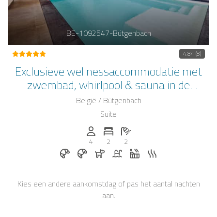
BE-1092547-Bütgenbach
4,84 (8)
Exclusieve wellnessaccommodatie met
zwembad, whirlpool & sauna in de
Belgische Ardennen
België / Bütgenbach
Suite
Personen (max.): 4
Aantal slaapkamers: 2
Aantal badkamers: 2
4
2
2
Ontbijt op aanvraag
Ontbijt te boeken bij Casapilot
Honden toegestaan
Zwembad
Whirlpool
Sauna
Kies een andere aankomstdag of pas het aantal nachten
aan.