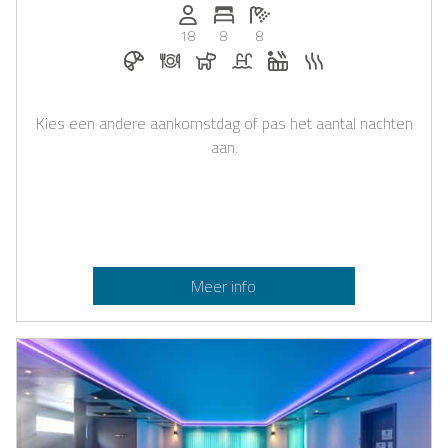
Personen (max.): 18
Aantal slaapkamers: 8
Aantal badkamers: 8
18
8
8
Ontbijt te boeken bij Casapilot
Diner op aanvraag
Honden toegestaan
Zwembad
Whirlpool
Sauna
Kies een andere aankomstdag of pas het aantal nachten
aan.
Meer info