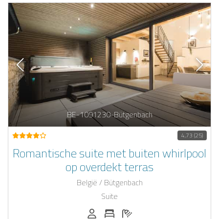
BE-1091230-Bütgenbach
4,73 (25)
Romantische suite met buiten whirlpool
op overdekt terras
België / Bütgenbach
Suite
Personen (max.): 2
Aantal slaapkamers: 1
Aantal badkamers: 1