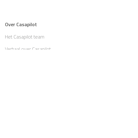
Over Casapilot
Het Casapilot team
Verhaal over Casapilot
Teambuilding
Partners
Blog
Jobs
Pers
Afdruk
Algemene voorwaarden