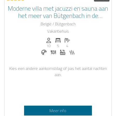
Moderne villa met jacuzzi en sauna aan
het meer van Bütgenbach in de
Belgische Ardennen
België / Bütgenbach
Vakantiehuis
Personen (max.): 10
Aantal slaapkamers: 5
Aantal badkamers: 4
10
5
4
Ontbijt te boeken bij Casapilot
Diner op aanvraag
Whirlpool
Sauna
Kies een andere aankomstdag of pas het aantal nachten
aan.
Meer info