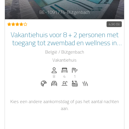
BE-1091774-Bütgenbach
4,90 (9)
Vakantiehuis voor 8 + 2 personen met
toegang tot zwembad en wellness in
Bütgenbach
België / Bütgenbach
Vakantiehuis
Personen (max.): 8
Aantal slaapkamers: 4
Aantal badkamers: 1
8
4
1
Ontbijt op aanvraag
E-auto oplaadstation op aanvraag
Zwembad
Whirlpool
Sauna
Kies een andere aankomstdag of pas het aantal nachten
aan.