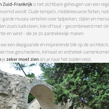
n Zuid-Frankrijk
is het zichtbare geheugen van een regi
evormd wordt. Oude tempels, middeleeuwse forten, na
-garde musea vertellen over tijdperken, stijlen en mense
en zoals kalksteen, klei of hout - gecombineerd met s
e en wind - die ze zo aantrekkelijk maken.
n we een diepgaande en inspirerende blik op de architect
 zien hoe geschiedenis, klimaat en esthetiek samenkomen 
n
je
zeker moet zien
als je naar het zuiden reist.