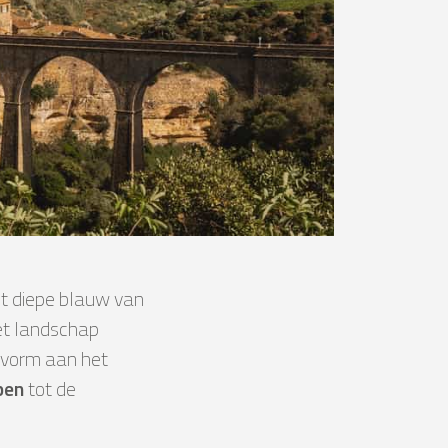
het diepe blauw van
het landschap
t vorm aan het
pen
tot de