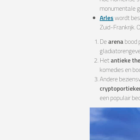
monumentale ge
Arles
wordt besc
Zuid-Frankrijk. 
De
arena
bood p
gladiatorengev
Het
antieke th
komedies en bo
Andere beziens
cryptoportieke
een populair be