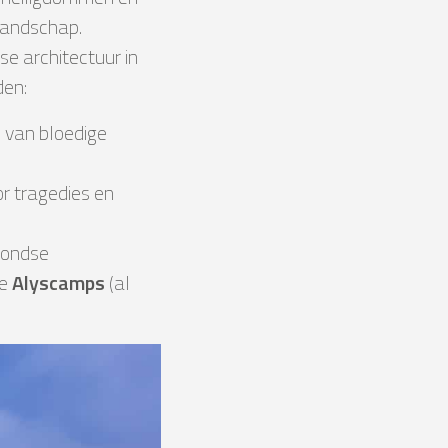
landschap.
e architectuur in
den:
 van bloedige
or tragedies en
rondse
de
Alyscamps
(al