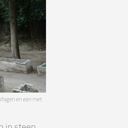
ofagen en een met
n in steen