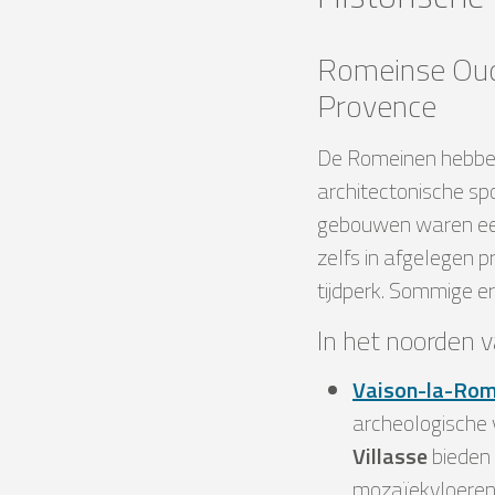
Romeinse Oud
Provence
De Romeinen hebben 
architectonische sp
gebouwen waren een u
zelfs in afgelegen p
tijdperk. Sommige er
In het noorden 
Vaison-la-Rom
archeologische 
Villasse
bieden 
mozaïekvloeren