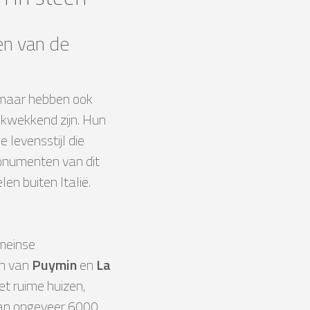
en van de
, maar hebben ook
ukwekkend zijn. Hun
 levensstijl die
monumenten van dit
en buiten Italië.
meinse
en van
Puymin
en
La
et ruime huizen,
aan ongeveer 6000