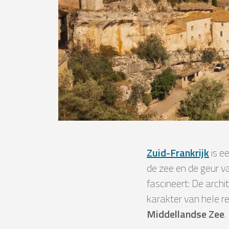
Zuid-Frankrijk
is e
de zee en de geur va
fascineert: De archi
karakter van hele re
Middellandse Zee
.