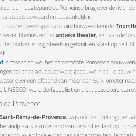
ijzonder hoogtepunt: de Romeinse brug over de rivier de 
nog steeds bewaard en toegankelijk is.
ndruk met twee spectaculaire bouwwerken: de
Triomf
keizer Tiberius, en het
antieke theater
, een van de bes
d. Het podium is nog steeds in gebruik en staat op de U
st.
rd
is misschien wel het beroemdste Romeinse bouwwerk i
pingen tellende aquaduct werd gebouwd in de 1e eeuw n
water over een afstand van meer dan 50 kilometer naa
e UNESCO-werelderfgoedlijst en trekt bezoekers van ov
an de Provence
Saint-Rémy-de-Provence
, was ooit een belangrijke G
he vindplaats aan de rand van de Alpilles laat op indru
tedenbouw en lokale tradities samensmolten. Tempels,