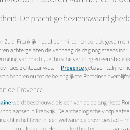
heid: De prachtige bezienswaardighed
Zuid-Frankrijk niet alleen militair en politiek gevormd
oren achtergelaten die vandaag de dag nog steeds indr
iting van macht, technische verfijning en een stedelijke
rovincies zichtbaar was. In
Provence
getuigen talrijke 
van behoren nu tot de belangrijkste Romeinse overblijfsel
van de Provence
aine
wordt beschouwd als een van de belangrijkste Ro
vindplaatsen in Frankrijk. De archeologische vindplaats
inzicht in het leven in een welvarende provinciestad – m
 en thermale baden. Het antieke theater bood plaats 