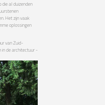
o die al duizenden
tuurstenen
n. Het zijn vaak
limme oplossingen
uur van Zuid-
in de architectuur -