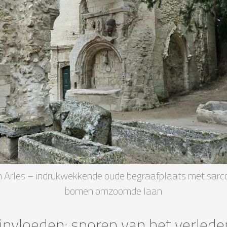
 Arles – indrukwekkende oude begraafplaats met sarc
bomen omzoomde laan
invloeden: sporen van het verlede