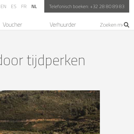
EN
ES
FR
NL
Telefonisch boeken:
+32 28 80 89 83
Voucher
Verhuurder
door tijdperken