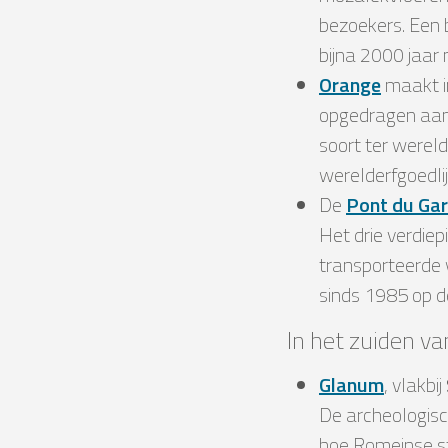
bezoekers. Een b
bijna 2000 jaar 
Orange
maakt i
opgedragen aan 
soort ter werel
werelderfgoedlij
De
Pont du Ga
Het drie verdie
transporteerde 
sinds 1985 op d
In het zuiden v
Glanum
, vlakbij
De archeologisc
hoe Romeinse s