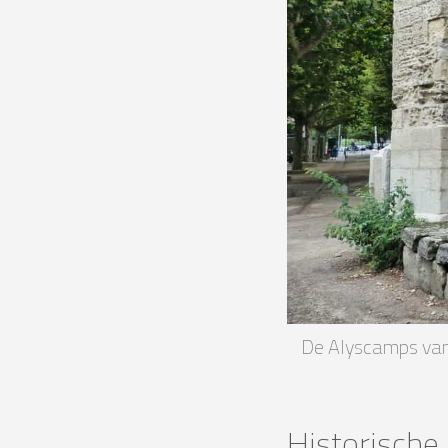
De Alyscamps van
Historische 