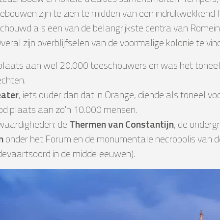
bouwen zijn te zien te midden van een indrukwekkend 
houwd als een van de belangrijkste centra van Romeins
Overal zijn overblijfselen van de voormalige kolonie te vin
laats aan wel 20.000 toeschouwers en was het toneel
echten.
eater
, iets ouder dan dat in Orange, diende als toneel vo
od plaats aan zo'n 10.000 mensen.
waardigheden: de
Thermen van Constantijn
, de onderg
n
onder het Forum en de monumentale necropolis van 
devaartsoord in de middeleeuwen).