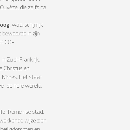
Ouvèze, die zelfs na
boog
, waarschijnlijk
t bewaarde in zijn
NESCO-
n Zuid-Frankrijk.
a Christus en
r Nîmes. Het staat
er de hele wereld.
allo-Romeinse stad.
kwekkende wijze zien
 heiligdommen en