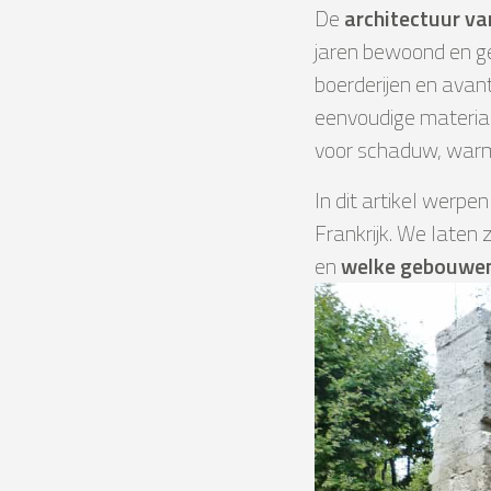
De
architectuur va
jaren bewoond en g
boerderijen en avant
eenvoudige material
voor schaduw, warmt
In dit artikel werpe
Frankrijk. We laten
en
welke gebouwe