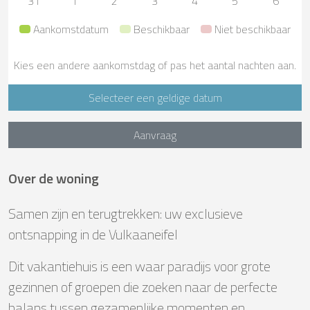
31
1
2
3
4
5
6
Aankomstdatum
Beschikbaar
Niet beschikbaar
Kies een andere aankomstdag of pas het aantal nachten aan.
Selecteer een geldige datum
Aanvraag
Over de woning
Samen zijn en terugtrekken: uw exclusieve
ontsnapping in de Vulkaaneifel
Dit vakantiehuis is een waar paradijs voor grote
gezinnen of groepen die zoeken naar de perfecte
balans tussen gezamenlijke momenten en