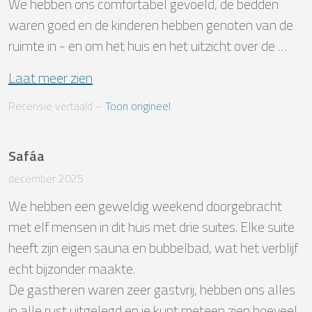
We hebben ons comfortabel gevoeld, de bedden 
waren goed en de kinderen hebben genoten van de 
ruimte in - en om het huis en het uitzicht over de …
Laat meer zien
Recensie vertaald
 – 
Toon origineel
Safáa
december 2025
We hebben een geweldig weekend doorgebracht 
met elf mensen in dit huis met drie suites. Elke suite 
heeft zijn eigen sauna en bubbelbad, wat het verblijf 
echt bijzonder maakte.

De gastheren waren zeer gastvrij, hebben ons alles 
in alle rust uitgelegd en je kunt meteen zien hoeveel 