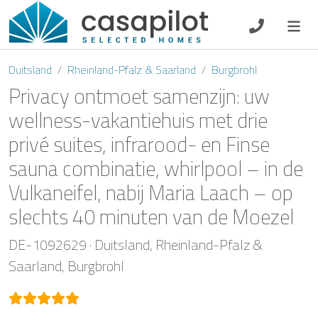
DE
EN
ES
FR
NL
Duitsland
Rheinland-Pfalz & Saarland
Burgbrohl
Privacy ontmoet samenzijn: uw
wellness-vakantiehuis met drie
privé suites, infrarood- en Finse
Ontbijt
sauna combinatie, whirlpool – in de
Voucher
Vulkaneifel, nabij Maria Laach – op
slechts 40 minuten van de Moezel
Verhuurder
DE-1092629
Duitsland
Rheinland-Pfalz &
Saarland
Burgbrohl