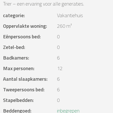
Trier – een ervaring voor alle generaties.
categorie
:
Vakantiehuis
Oppervlakte woning
:
260 m²
Eénpersoons bed
:
0
Zetel-bed
:
0
Badkamers
:
6
Max personen
:
12
Aantal slaapkamers
:
6
Tweepersoons bed
:
6
Stapelbedden
:
0
Beddengoed
:
inbegrepen