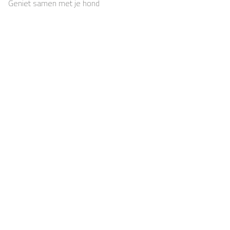
Geniet samen met je hond
van rust, natuur en
eindeloze wandelingen
Support
Voor eigenaars
FAQ
Voor eigenaars
Huisregels
Registreren
Ontbijt
Casapilot-eigenaar
worden
Voucher
Contact