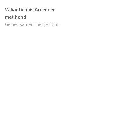
Vakantiehuis Ardennen
met hond
Geniet samen met je hond
van rust, natuur en
eindeloze wandelingen
Support
Voor eigenaars
FAQ
Casapilot-eigenaar
worden
Huisregels
Voor eigenaars
Ontbijt
Registreren
Voucher
Contact