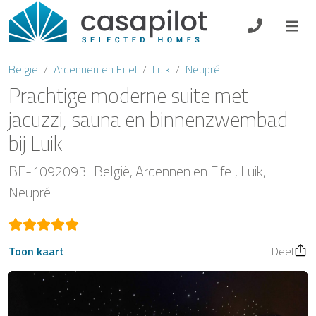
DE
EN
ES
FR
NL
België
Ardennen en Eifel
Luik
Neupré
Prachtige moderne suite met
jacuzzi, sauna en binnenzwembad
bij Luik
Ontbijt
BE-1092093
België
Ardennen en Eifel
Luik
Voucher
Neupré
Verhuurder
Toon kaart
Deel