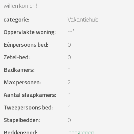
willen komen!
categorie
:
Vakantiehuis
Oppervlakte woning
:
m²
Eénpersoons bed
:
0
Zetel-bed
:
0
Badkamers
:
1
Max personen
:
2
Aantal slaapkamers
:
1
Tweepersoons bed
:
1
Stapelbedden
:
0
Beddengoed
:
inbegrepen