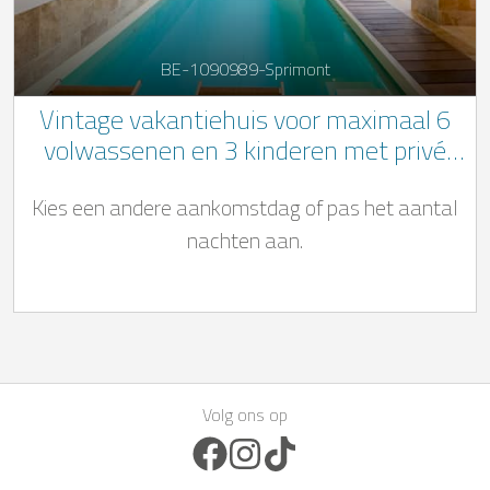
BE-1090989-Sprimont
Vintage vakantiehuis voor maximaal 6
volwassenen en 3 kinderen met privé
zwembad, jacuzzi en sauna in het hart
Kies een andere aankomstdag of pas het aantal
van de Belgische Ardennen
nachten aan.
Volg ons op
Facebook Icon
Instagram Icon
TikTok Icon