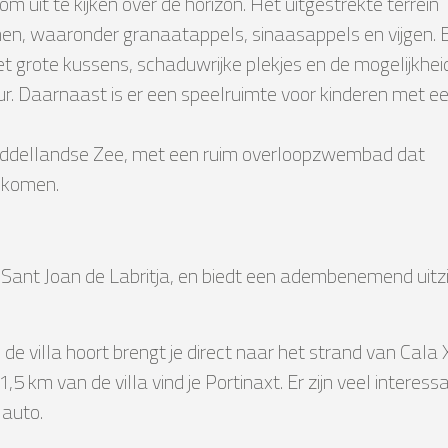
uit te kijken over de horizon. Het uitgestrekte terrein
en, waaronder granaatappels, sinaasappels en vijgen. 
t grote kussens, schaduwrijke plekjes en de mogelijkhei
ur. Daarnaast is er een speelruimte voor kinderen met e
 Middellandse Zee, met een ruim overloopzwembad dat
e komen.
 in Sant Joan de Labritja, en biedt een adembenemend uit
de villa hoort brengt je direct naar het strand van Cala
5 km van de villa vind je Portinaxt. Er zijn veel intere
 auto.