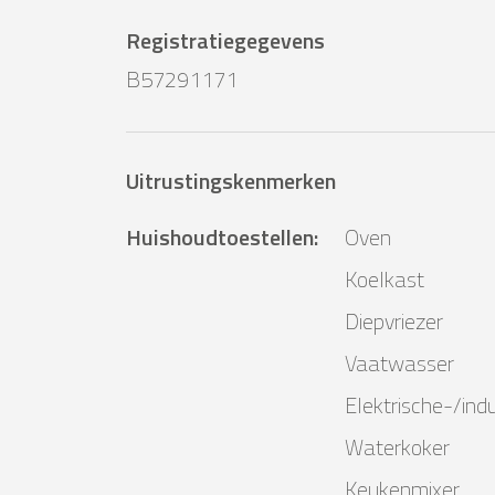
Registratiegegevens
B57291171
Uitrustingskenmerken
Huishoudtoestellen
:
Oven
Koelkast
Diepvriezer
Vaatwasser
Elektrische-/ind
Waterkoker
Keukenmixer