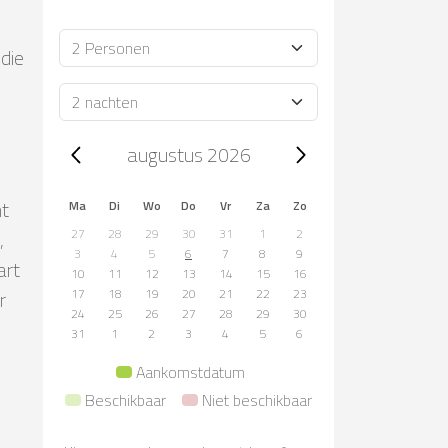
Bezetting
 die
Verblijfsduur
Trip dates, augustus 2026
augustus 2026
ht
Ma
Di
Wo
Do
Vr
Za
Zo
,
27
28
29
30
31
1
2
3
4
5
6
7
8
9
art
10
11
12
13
14
15
16
r
17
18
19
20
21
22
23
24
25
26
27
28
29
30
31
1
2
3
4
5
6
Aankomstdatum
Beschikbaar
Niet beschikbaar