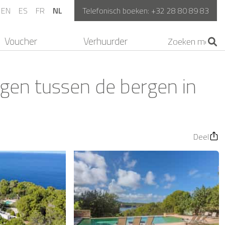
EN
ES
FR
NL
Telefonisch boeken:
+32 28 80 89 83
Voucher
Verhuurder
legen tussen de bergen in
Deel