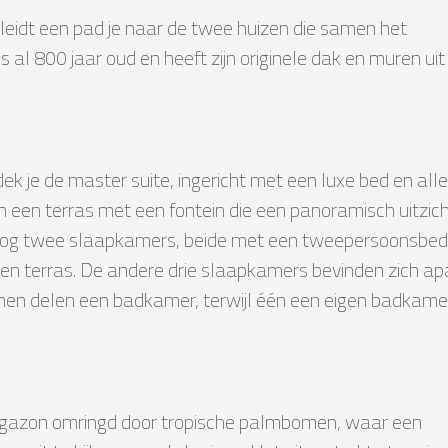
leidt een pad je naar de twee huizen die samen het
 al 800 jaar oud en heeft zijn originele dak en muren uit
dek je de master suite, ingericht met een luxe bed en alle
 een terras met een fontein die een panoramisch uitzic
n nog twee slaapkamers, beide met een tweepersoonsbed
en terras. De andere drie slaapkamers bevinden zich ap
n hen delen een badkamer, terwijl één een eigen badkame
oen gazon omringd door tropische palmbomen, waar een