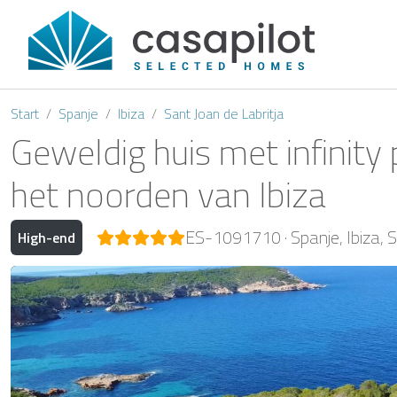
Start
Spanje
Ibiza
Sant Joan de Labritja
Geweldig huis met infinity 
het noorden van Ibiza
ES-1091710
Spanje
Ibiza
S
High-end