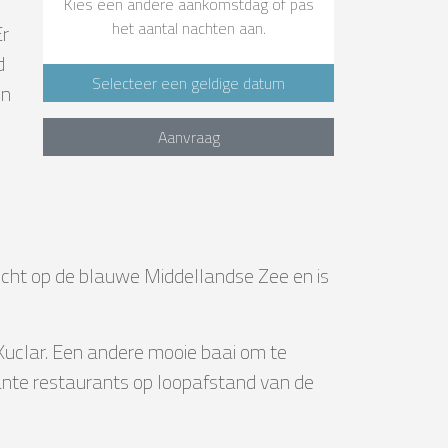
Kies een andere aankomstdag of pas
het aantal nachten aan.
Er
d
Selecteer een geldige datum
en
Aanvraag
zicht op de blauwe Middellandse Zee en is
 Xuclar. Een andere mooie baai om te
ssante restaurants op loopafstand van de