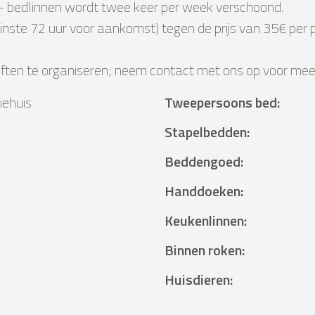
 bedlinnen wordt twee keer per week verschoond.
minste 72 uur voor aankomst) tegen de prijs van 35€ per
ften te organiseren; neem contact met ons op voor meer
iehuis
Tweepersoons bed
:
²
Stapelbedden
:
Beddengoed
:
Handdoeken
:
Keukenlinnen
:
Binnen roken
:
Huisdieren
: