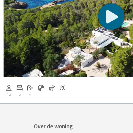
Ontbijt op aanvraag
Honden toegestaan
Zwembad
Personen (max.): 12
Aantal slaapkamers: 6
Aantal badkamers: 4
12
6
4
Over de woning