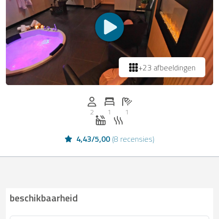
+23 afbeeldingen
Personen (max.): 2
Aantal slaapkamers: 1
Aantal badkamers: 1
2
1
1
Whirlpool
Sauna
4,43
/
5,00
(
8 recensies
)
beschikbaarheid