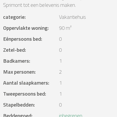
Sprimont tot een belevenis maken.
categorie
:
Vakantiehuis
Oppervlakte woning
:
90 m²
Eénpersoons bed
:
0
Zetel-bed
:
0
Badkamers
:
1
Max personen
:
2
Aantal slaapkamers
:
1
Tweepersoons bed
:
1
Stapelbedden
:
0
Beddengoed
:
inbegrepen