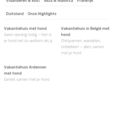
Vlaanderen & kust
Ibiza & Mallorca
Frankrijk
Duitsland
Onze Highlights
Vakantiehuis met hond
Vakantiehuis in België met
Geen opvang nodig – hier is
hond
je hond net zo welkom als jij
Ontspannen, wandelen,
ontdekken – alles samen
met je hond
Vakantiehuis Ardennen
met hond
Geniet samen met je hond
van rust, natuur en
eindeloze wandelingen