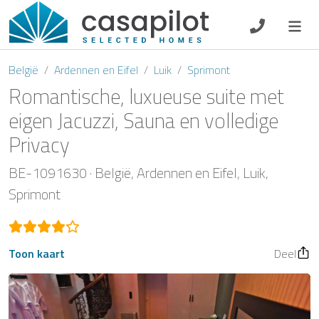
DE
EN
ES
FR
NL
België
Ardennen en Eifel
Luik
Sprimont
Romantische, luxueuse suite met
eigen Jacuzzi, Sauna en volledige
Privacy
Ontbijt
BE-1091630
België
Ardennen en Eifel
Luik
Voucher
Sprimont
Verhuurder
Toon kaart
Deel