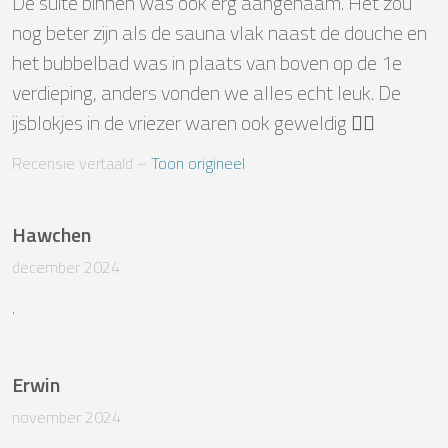
De suite binnen was ook erg aangenaam. Het zou 
nog beter zijn als de sauna vlak naast de douche en 
het bubbelbad was in plaats van boven op de 1e 
verdieping, anders vonden we alles echt leuk. De 
ijsblokjes in de vriezer waren ook geweldig 👍🏽
Recensie vertaald
 – 
Toon origineel
Hawchen
december 2024
.
Erwin
november 2024