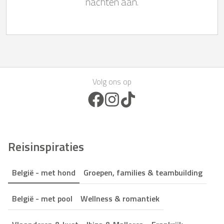
nachten aan.
Volg ons op
Facebook Icon
Instagram Icon
TikTok Icon
Reisinspiraties
België - met hond
Groepen, families & teambuilding
België - met pool
Wellness & romantiek