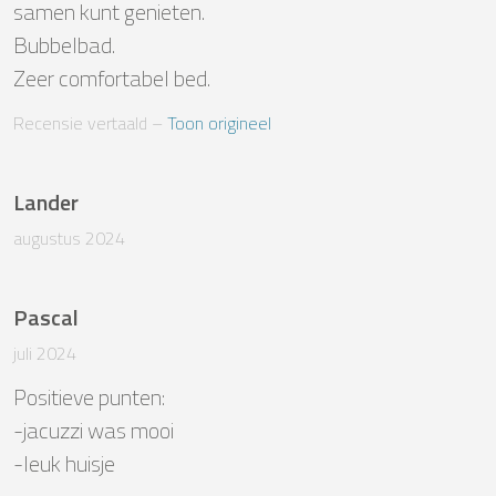
samen kunt genieten. 

Bubbelbad. 

Zeer comfortabel bed.
Recensie vertaald
 – 
Toon origineel
Lander
augustus 2024
Pascal
juli 2024
Positieve punten: 

-jacuzzi was mooi

-leuk huisje
