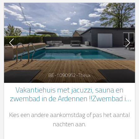
BE-1090952-Theux
Vakantiehuis met jacuzzi, sauna en
zwembad in de Ardennen !!Zwembad is
geopend van mei tot eind september!!
Kies een andere aankomstdag of pas het aantal
nachten aan.