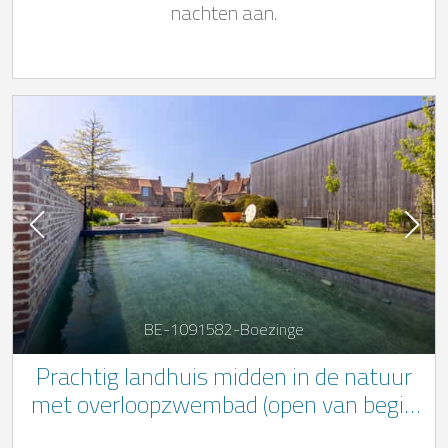
nachten aan.
BE-1091582-Boezinge
Prachtig landhuis midden in de natuur
met overloopzwembad (open van begin
april tot eind september) en Dutchtub