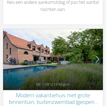
Kies een andere aankomstdag of pas het aantal
vlakbij Ieper, in West-Vlaanderen
nachten aan.
BE-1091233-Itegem
Modern vakantiehuis met grote
binnentuin, buitenzwembad (geopend