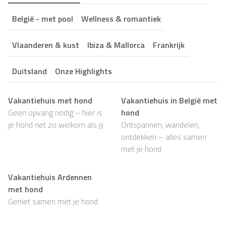
België - met pool
Wellness & romantiek
Vlaanderen & kust
Ibiza & Mallorca
Frankrijk
Duitsland
Onze Highlights
Vakantiehuis met hond
Vakantiehuis in België met
Geen opvang nodig – hier is
hond
je hond net zo welkom als jij
Ontspannen, wandelen,
ontdekken – alles samen
met je hond
Vakantiehuis Ardennen
met hond
Geniet samen met je hond
van rust, natuur en
eindeloze wandelingen