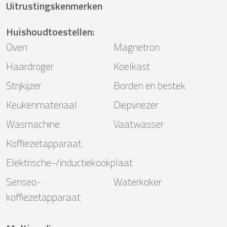
Uitrustingskenmerken
Huishoudtoestellen
:
Oven
Magnetron
Haardroger
Koelkast
Strijkijzer
Borden en bestek
Keukenmateriaal
Diepvriezer
Wasmachine
Vaatwasser
Koffiezetapparaat
Elektrische-/inductiekookplaat
Senseo-
Waterkoker
koffiezetapparaat