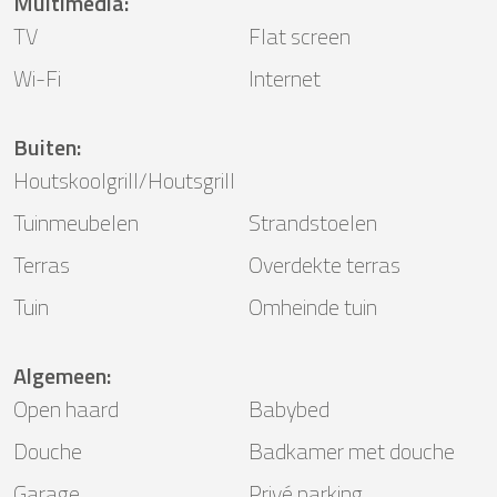
Multimedia
:
TV
Flat screen
Wi-Fi
Internet
Buiten
:
Houtskoolgrill/Houtsgrill
Tuinmeubelen
Strandstoelen
Terras
Overdekte terras
Tuin
Omheinde tuin
Algemeen
:
Open haard
Babybed
Douche
Badkamer met douche
Garage
Privé parking