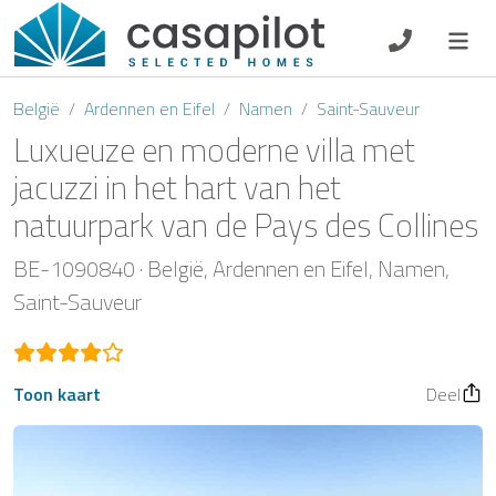
DE
EN
ES
FR
NL
België
Ardennen en Eifel
Namen
Saint-Sauveur
Luxueuze en moderne villa met
jacuzzi in het hart van het
natuurpark van de Pays des Collines
Ontbijt
BE-1090840
België
Ardennen en Eifel
Namen
Voucher
Saint-Sauveur
Verhuurder
Toon kaart
Deel