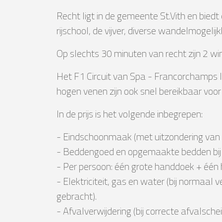
Recht ligt in de gemeente St.Vith en biedt 
rijschool, de vijver, diverse wandelmogeli
Op slechts 30 minuten van recht zijn 2 wi
Het F1 Circuit van Spa - Francorchamps li
hogen venen zijn ook snel bereikbaar voor
In de prijs is het volgende inbegrepen:
- Eindschoonmaak (met uitzondering van de
- Beddengoed en opgemaakte bedden bi
- Per persoon: één grote handdoek + éé
- Elektriciteit, gas en water (bij normaal
gebracht).
- Afvalverwijdering (bij correcte afvalsche