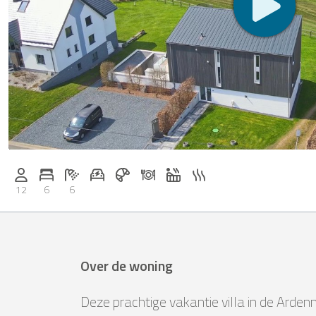
E-auto oplaadstation op aanvraag
Ontbijt te boeken bij Casapilot
Diner op aanvraag
Whirlpool
Sauna
Personen (max.): 12
Aantal slaapkamers: 6
Aantal badkamers: 6
12
6
6
Over de woning
Deze prachtige vakantie villa in de Arden