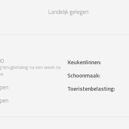
Landelijk gelegen
00
Keukenlinnen
:
 terugbetaling: na een week na
ek
Schoonmaak
:
epen
Toeristenbelasting
:
epen