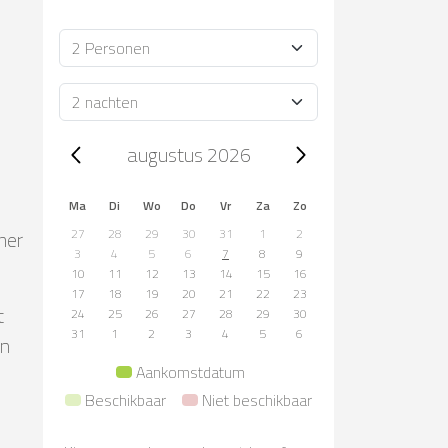
Bezetting
e
Verblijfsduur
Trip dates, augustus 2026
augustus 2026
Ma
Di
Wo
Do
Vr
Za
Zo
mer
27
28
29
30
31
1
2
3
4
5
6
7
8
9
10
11
12
13
14
15
16
17
18
19
20
21
22
23
t
24
25
26
27
28
29
30
31
1
2
3
4
5
6
en
Aankomstdatum
Beschikbaar
Niet beschikbaar