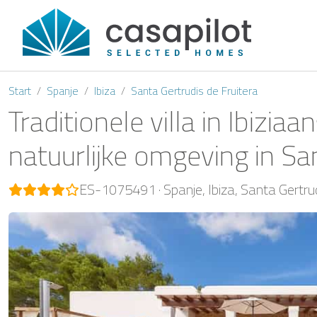
Start
Spanje
Ibiza
Santa Gertrudis de Fruitera
Traditionele villa in Ibizi
natuurlijke omgeving in San
ES-1075491
Spanje
Ibiza
Santa Gertrud