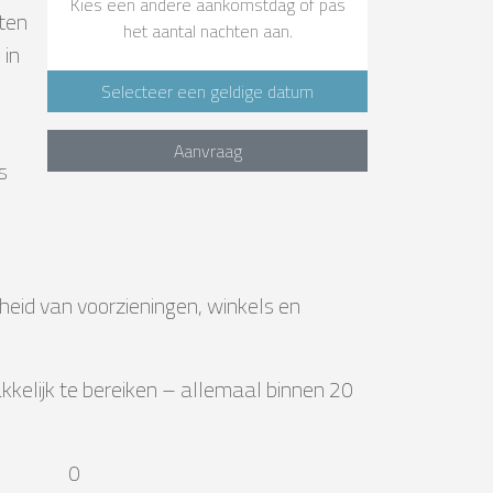
Kies een andere aankomstdag of pas
iten
het aantal nachten aan.
 in
Selecteer een geldige datum
Aanvraag
s
jheid van voorzieningen, winkels en
akkelijk te bereiken – allemaal binnen 20
0