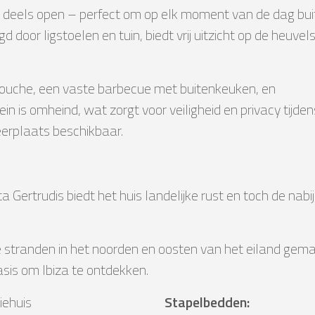
 en deels open – perfect om op elk moment van de dag bu
oor ligstoelen en tuin, biedt vrij uitzicht op de heuvels
douche, een vaste barbecue met buitenkeuken, en
in is omheind, wat zorgt voor veiligheid en privacy tijden
keerplaats beschikbaar.
 Gertrudis biedt het huis landelijke rust en toch de nabi
 de stranden in het noorden en oosten van het eiland gem
sis om Ibiza te ontdekken.
iehuis
Stapelbedden
: