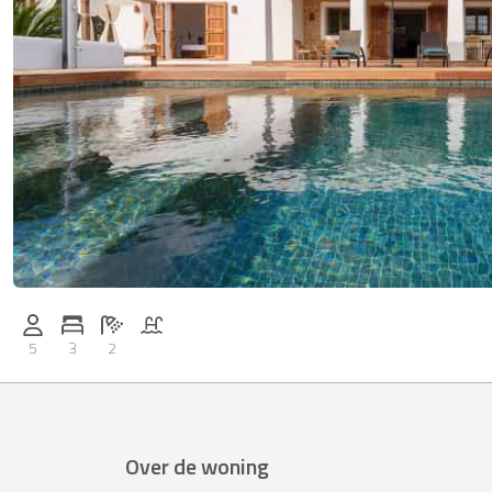
Zwembad
Personen (max.): 5
Aantal slaapkamers: 3
Aantal badkamers: 2
5
3
2
Over de woning