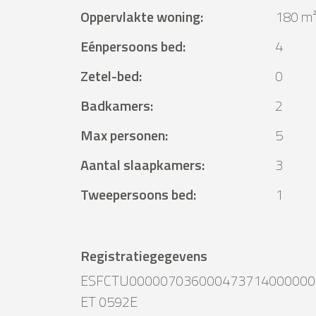
Oppervlakte woning
:
180 m
Eénpersoons bed
:
4
Zetel-bed
:
0
Badkamers
:
2
Max personen
:
5
Aantal slaapkamers
:
3
Tweepersoons bed
:
1
Registratiegegevens
ESFCTU000007036000473714000000
ET 0592E