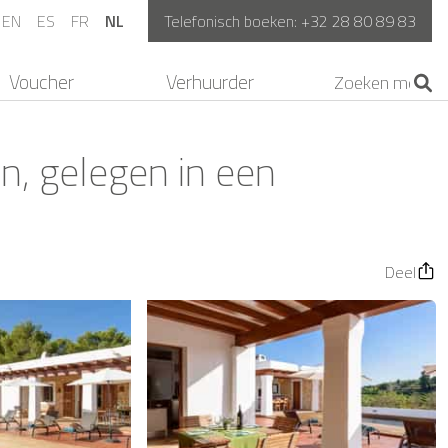
EN
ES
FR
NL
Telefonisch boeken:
+32 28 80 89 83
Voucher
Verhuurder
in, gelegen in een
Deel