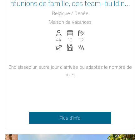
réunions de famille, des team-building,
séminaires et fêtes entre amis avec
Belgique / Denée
espace de détente privé
Maison de vacances
Personnes (max): 44
Nombre de chambres: 12
Nombre de salles de bain: 12
44
12
12
Chiens autorisés
Jacuzzi
Sauna
Choisissez un autre jour d’arrivée ou adaptez le nombre de
nuits.
Plus d’info