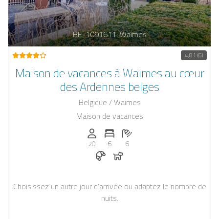
BE-1091611-Waimes
4,81 (6)
Maison de vacances à Waimes au cœur
des Ardennes belges
Belgique / Waimes
Maison de vacances
Personnes (max): 20
Nombre de chambres: 6
Nombre de salles de bain: 6
20
6
6
Petit-déjeuner réservable chez Cas
Chiens autorisés
Choisissez un autre jour d’arrivée ou adaptez le nombre de
nuits.