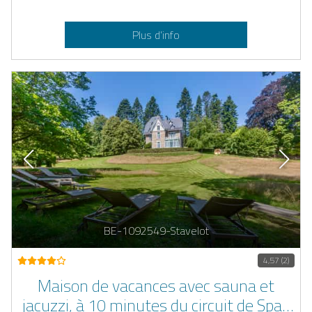
Plus d’info
BE-1092549-Stavelot
4,57 (2)
Maison de vacances avec sauna et
jacuzzi, à 10 minutes du circuit de Spa-