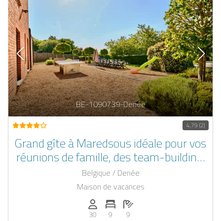
BE-1090739-Denée
4,79 (2)
Grand gîte à Maredsous idéale pour vos
réunions de famille, des team-building,
séminaires et fêtes entre amis avec
Belgique / Denée
espace de détente privé
Maison de vacances
Personnes (max): 30
Nombre de chambres: 9
Nombre de salles de bain: 9
30
9
9