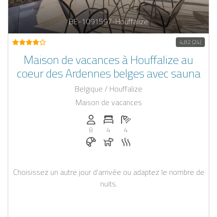
BE-1091597-Houffalize
4,82 (24)
Maison de vacances à Houffalize au
coeur des Ardennes belges avec sauna
Belgique / Houffalize
Maison de vacances
Personnes (max): 8
Nombre de chambres: 4
Nombre de salles de bain: 4
8
4
4
Petit-déjeuner réservable chez Casap
Chiens autorisés
Sauna
Choisissez un autre jour d’arrivée ou adaptez le nombre de
nuits.