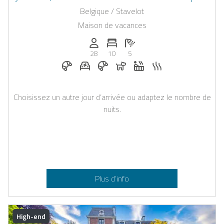
Francorchamps
Belgique / Stavelot
Maison de vacances
Personnes (max): 28
Nombre de chambres: 10
Nombre de salles de bain: 5
28
10
5
Petit-déjeuner sur demande
Station de recharge pour voiture électr
Petit-déjeuner réservable chez Cas
Chiens autorisés
Jacuzzi
Sauna
Choisissez un autre jour d’arrivée ou adaptez le nombre de
nuits.
Plus d’info
High-end