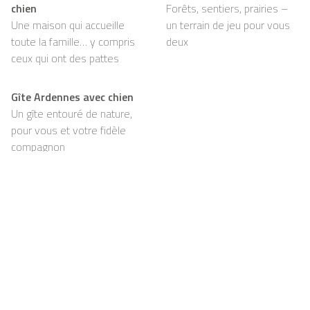
chien
Forêts, sentiers, prairies –
Une maison qui accueille
un terrain de jeu pour vous
toute la famille… y compris
deux
ceux qui ont des pattes
Gîte Ardennes avec chien
Un gîte entouré de nature,
pour vous et votre fidèle
compagnon
Support
Pour les propriétaires
FAQ
Devenir propriétaire chez
Casapilot
Règlement de la maison
Pour les propriétaires
Petit-déjeuner