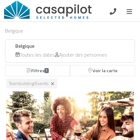
DE
EN
ES
FR
NL
Belgique
Belgique
Toutes les dates
Ajouter des personnes
Petit-déjeuner
Filtres
Voir la carte
1
Chèque-cadeau
Teambuilding/Events
Propriétaire