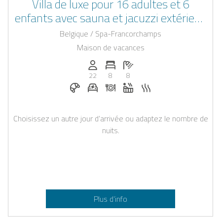
Villa de luxe pour 16 adultes et 6
enfants avec sauna et jacuzzi extérieur,
à seulement 3 km du centre de Spa
Belgique / Spa-Francorchamps
dans les Ardennes belges
Maison de vacances
Personnes (max): 22
Nombre de chambres: 8
Nombre de salles de bain: 8
22
8
8
Petit-déjeuner sur demande
Station de recharge pour voiture éle
Dîner sur demande
Jacuzzi
Sauna
Choisissez un autre jour d’arrivée ou adaptez le nombre de
nuits.
Plus d’info