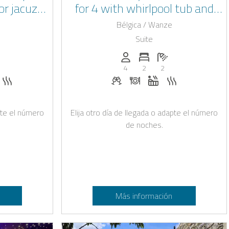
r jacuzzi,
for 4 with whirlpool tub and
ol tub
sauna
Bélgica / Wanze
Suite
): 4
de habitaciones: 2
ntidad de baños: 2
Personas (max.): 4
Numero de habitaciones: 
Cantidad de baños: 
4
2
2
ida bajo solicitud
icitud
acuzzi
Sauna
Bebidas de bienvenida bajo soli
Cena bajo solicitud
Jacuzzi
Sauna
apte el número
Elija otro día de llegada o adapte el número
de noches.
Más información