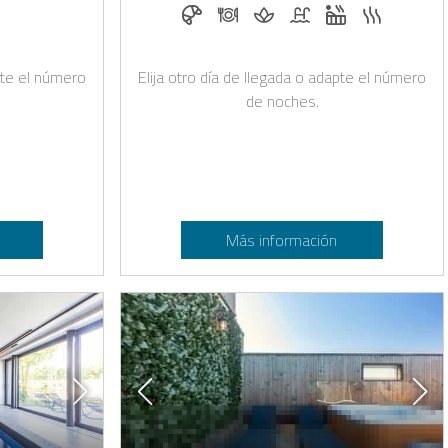
e recarga para coches eléctricos bajo petición
os permitidos
Desayuno bajo solicitud
Cena bajo solicitud
Masaje bajo solicitud
Piscina
Jacuzzi
Sauna
apte el número
Elija otro día de llegada o adapte el número
de noches.
Más información