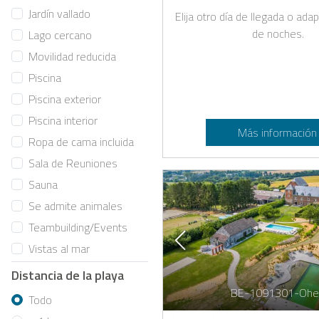
Jardín vallado
Elija otro día de llegada o ad
de noches.
Lago cercano
Movilidad reducida
Piscina
Piscina exterior
Piscina interior
Más información
Ropa de cama incluida
Sala de Reuniones
Sauna
Se admite animales
Teambuilding/Events
Vistas al mar
Distancia de la playa
BE-1091301-Ohe
Todo