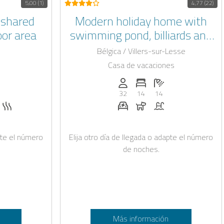
5,00 (1)
4,77 (22)
Modern holiday home with
or area
swimming pond, billiards and
table football
Bélgica / Villers-sur-Lesse
Casa de vacaciones
): 4
de habitaciones: 2
ntidad de baños: 1
Personas (max.): 32
Numero de habitaciones: 
Cantidad de baños:
32
14
14
icitud
icitud
acuzzi
Sauna
Estación de recarga para coc
Perros permitidos
Piscina
apte el número
Elija otro día de llegada o adapte el número
de noches.
Más información