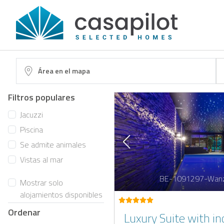
Área en el mapa
Filtros populares
Jacuzzi
Piscina
Se admite animales
Vistas al mar
BE-1091297-Wan
Mostrar solo
alojamientos disponibles
Ordenar
Luxury Suite with in