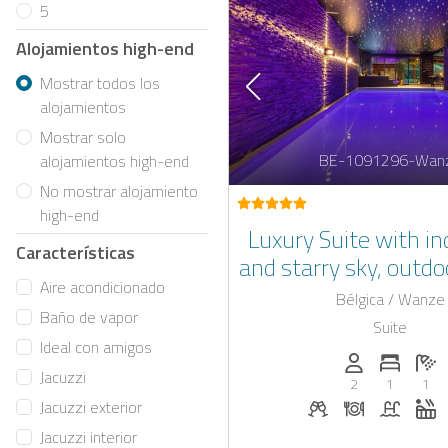
5
Alojamientos high-end
Mostrar todos los
alojamientos
Mostrar solo
BE-1091296-Wan
alojamientos high-end
No mostrar alojamiento
high-end
Luxury Suite with in
Características
and starry sky, outdoo
Aire acondicionado
sauna and whirlpo
Bélgica / Wanze
Baño de vapor
Suite
Ideal con amigos
Personas (max.
Numero 
Ca
Jacuzzi
2
1
1
Bebidas de bienven
Cena bajo sol
Piscina
J
Jacuzzi exterior
Jacuzzi interior