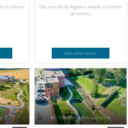
apte el número
Elija otro día de llegada o adapte el número
de noches.
Más información
y
BE-1091284-Villers-sur-Lesse