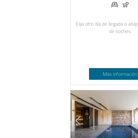
Estación d
Perr
Elija otro día de llegada o ad
de noches.
Más información