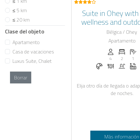
≤ 1 km
≤ 5 km
Suite in Ohey with shared
≤ 20 km
wellness and outdo
Clase del objeto
Bélgica / Ohey
Apartamento
Apartamento
Personas (max.
Numero 
Ca
Casa de vacaciones
4
2
1
Luxus Suite, Chalet
Desayuno bajo sol
Cena bajo sol
Piscina
J
Borrar
Elija otro día de llegada o ad
de noches.
Más información