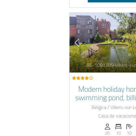
BE-1091289-Villers-su
Modern holiday ho
swimming pond, bill
table footbal
Bélgica / Villers-sur-
Casa de vacacion
Personas (max
Numero 
Ca
20
10
10