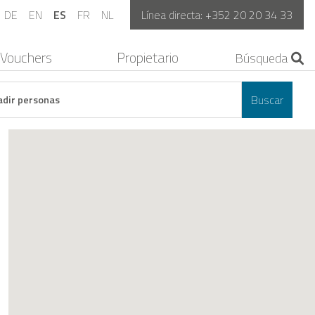
DE
EN
ES
FR
NL
Línea directa:
+352 20 20 34 33
Vouchers
Propietario
Buscar
adir personas