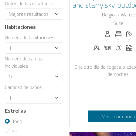
and starry sky, outdoo
Orden de los resultados
sauna and whirlpo
Bélgica / Wanze
Suite
Habitaciones
Personas (max.
Numero 
Ca
Numero de habitaciones
4
2
2
Bebidas de bienven
Cena bajo sol
Piscina
J
Número de camas
individuales
Elija otro día de llegada o ad
de noches.
Cantidad de baños
Estrellas
Más información
Todo
4+