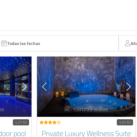
Todas las fechas
Añ
ze
BE-1091299-Wanze
4,37 (9)
4,60 (6)
door pool
Private Luxury Wellness Suite