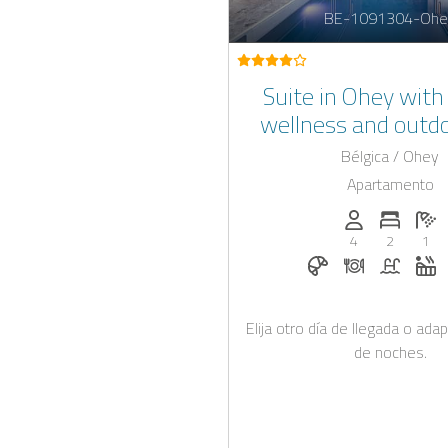
BE-1091304-Ohe
Suite in Ohey with
wellness and outdo
Bélgica / Ohey
Apartamento
Personas (max.
Numero 
Ca
4
2
1
Desayuno bajo sol
Cena bajo sol
Piscina
J
Elija otro día de llegada o ad
de noches.