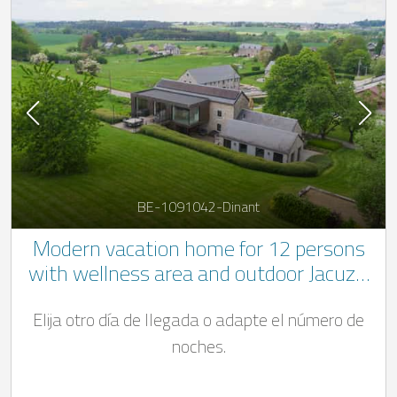
BE-1091042-Dinant
Modern vacation home for 12 persons
with wellness area and outdoor Jacuzzi
in the Belgian Ardennes
Elija otro día de llegada o adapte el número de
noches.