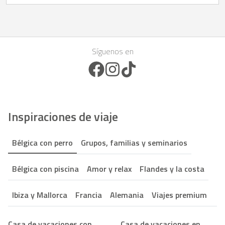
Síguenos en
Facebook Icon
Instagram Icon
TikTok Icon
Inspiraciones de viaje
Bélgica con perro
Grupos, familias y seminarios
Bélgica con piscina
Amor y relax
Flandes y la costa
Ibiza y Mallorca
Francia
Alemania
Viajes premium
Casa de vacaciones con
Casa de vacaciones en