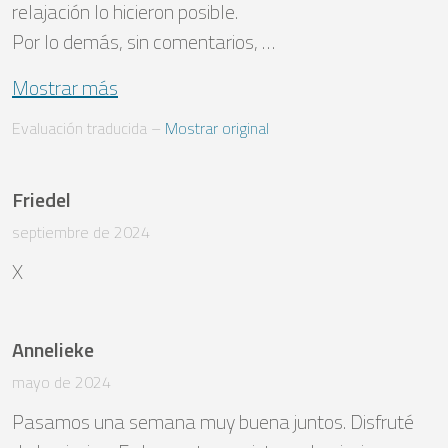
relajación lo hicieron posible. 

Por lo demás, sin comentarios, …
Mostrar más
Evaluación traducida
 – 
Mostrar original
Friedel
septiembre de 2024
X
Annelieke
mayo de 2024
Pasamos una semana muy buena juntos. Disfruté 