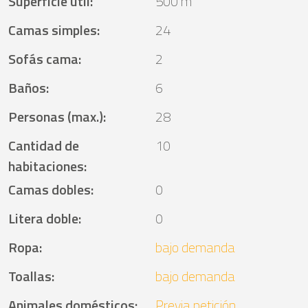
Superficie útil
:
500 m²
Camas simples
:
24
Sofás cama
:
2
Baños
:
6
Personas (max.)
:
28
Cantidad de
10
habitaciones
:
Camas dobles
:
0
Litera doble
:
0
Ropa
:
bajo demanda
Toallas
:
bajo demanda
Animales domésticos
:
Previa petición