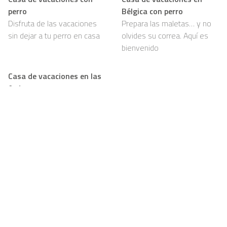
perro
Bélgica con perro
Disfruta de las vacaciones
Prepara las maletas… y no
sin dejar a tu perro en casa
olvides su correa. Aquí es
bienvenido
Casa de vacaciones en las
Ardenas con perro
Bosques, senderos y mucho
por olfatear: tu perro va a
amarlo
Support
Para propietarios
FAQ
Conviértase en
propietario de Casapilot
Regla de la casa