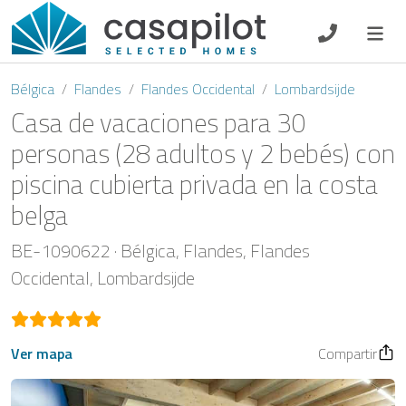
DE
EN
ES
FR
NL
Bélgica
Flandes
Flandes Occidental
Lombardsijde
Casa de vacaciones para 30
personas (28 adultos y 2 bebés) con
piscina cubierta privada en la costa
Oferta de desayuno
belga
Vouchers
BE-1090622
Bélgica
Flandes
Flandes
Propietario
Occidental
Lombardsijde
Ver mapa
Compartir