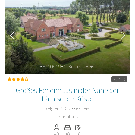
BE-1091981-Knokke-Heist
4,81 (3)
Großes Ferienhaus in der Nähe der
flämischen Küste
Belgien / Knokke-Heist
Ferienhaus
Anzahl der Personen: 40
Anzahl der Schlafzimmer: 18
Anzahl der Badezimmer: 18
40
18
18