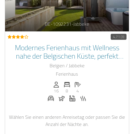
BE-1092231-Jabbeke
4,71 (3)
Modernes Ferienhaus mit Wellness
nahe der Belgischen Küste, perfekt
geeignet für Ihren Urlaub mit Hund
Belgien / Jabbeke
Ferienhaus
Anzahl der Personen: 16
Anzahl der Schlafzimmer: 8
Anzahl der Badezimmer: 4
16
8
4
E-Auto Ladestation auf Anfrage
Hunde erlaubt
Whirlpool
Sauna
Wählen Sie einen anderen Anreisetag oder passen Sie die
Anzahl der Nächte an.