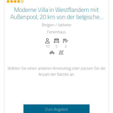
Moderne Villa in Westflandern mit
Außenpool, 20 km von der belgischen
Küste und Brügge entfernt
Belgien / Jabbeke
Ferienhaus
Anzahl der Personen: 10
Anzahl der Schlafzimmer: 5
Anzahl der Badezimmer: 2
10
5
2
Fahrradverleih auf Anfrage
Pool
Wählen Sie einen anderen Anreisetag oder passen Sie die
Anzahl der Nächte an.
Zum Angebot