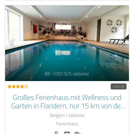
BE-1091325-Jabbeke
4,93 (2)
Großes Ferienhaus mit Wellness und
Garten in Flandern, nur 15 km von der
belgischen Küste entfernt
Belgien / Jabbeke
Ferienhaus
Anzahl der Personen: 40
Anzahl der Schlafzimmer: 10
Anzahl der Badezimmer: 10