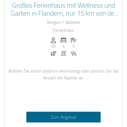
Großes Ferienhaus mit Wellness und
Garten in Flandern, nur 15 km von der
belgischen Küste entfernt
Belgien / Jabbeke
Ferienhaus
Anzahl der Personen: 30
Anzahl der Schlafzimmer: 6
Anzahl der Badezimmer: 6
30
6
6
Hunde erlaubt
Pool
Sauna
Wählen Sie einen anderen Anreisetag oder passen Sie die
Anzahl der Nächte an.
Zum Angebot