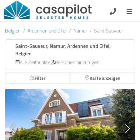
DE
EN
ES
FR
NL
Belgien
Ardennen und Eifel
Namur
Saint-Sauveur
Saint-Sauveur, Namur, Ardennen und Eifel,
Belgien
Frühstück
Alle Zeitpunkte
Personen hinzufügen
Gutscheine
Filter
Karte anzeigen
Eigentümer Log-In