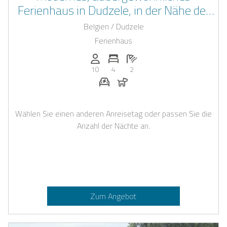
Ferienhaus in Dudzele, in der Nähe der
weltbekannten Stadt Brügge
Belgien / Dudzele
Ferienhaus
Anzahl der Personen: 10
Anzahl der Schlafzimmer: 4
Anzahl der Badezimmer: 2
10
4
2
E-Auto Ladestation auf Anfrage
Hunde erlaubt
Wählen Sie einen anderen Anreisetag oder passen Sie die
Anzahl der Nächte an.
Zum Angebot