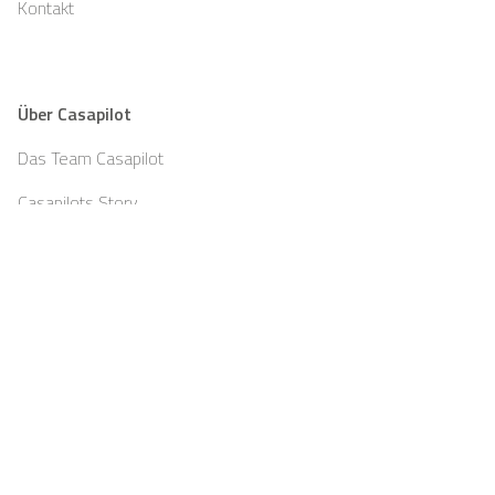
Kontakt
Über Casapilot
Das Team Casapilot
Casapilots Story
Teambuilding
Partner
Blog
Jobs
Presse
Impressum