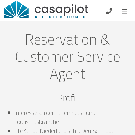
DE
EN
ES
FR
NL
Reservation &
Customer Service
Frühstück
Agent
Gutscheine
Eigentümer Log-In
Profil
Interesse an der Ferienhaus- und
Tourismusbranche
Fließende Niederländisch-, Deutsch- oder