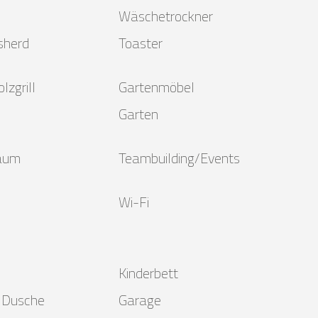
Wäschetrockner
nsherd
Toaster
lzgrill
Gartenmöbel
Garten
aum
Teambuilding/Events
Wi-Fi
Kinderbett
 Dusche
Garage