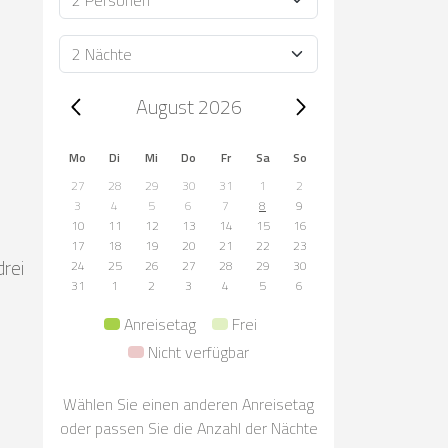
Dauer
Trip dates, August 2026
August 2026
Mo
Di
Mi
Do
Fr
Sa
So
27
28
29
30
31
1
2
3
4
5
6
7
8
9
10
11
12
13
14
15
16
17
18
19
20
21
22
23
rei
24
25
26
27
28
29
30
31
1
2
3
4
5
6
Anreisetag
Frei
Nicht verfügbar
Wählen Sie einen anderen Anreisetag
oder passen Sie die Anzahl der Nächte