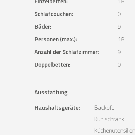
Einzelbetten
:
18
Schlafcouchen
:
0
Bäder
:
9
Personen (max.)
:
18
Anzahl der Schlafzimmer
:
9
Doppelbetten
:
0
Ausstattung
Haushaltsgeräte
:
Backofen
Kühlschrank
Küchenutensilie