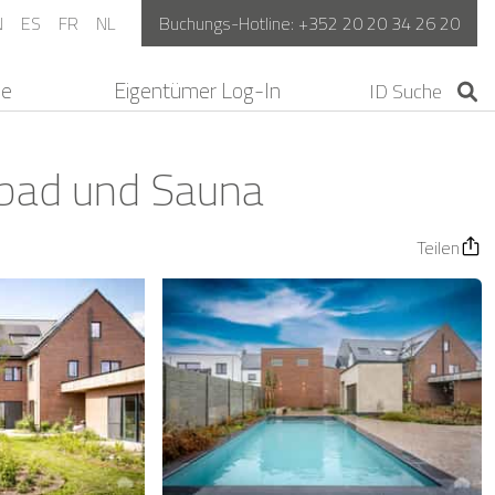
N
ES
FR
NL
Buchungs-Hotline:
+352 20 20 34 26 20
ne
Eigentümer Log-In
bad und Sauna
Teilen