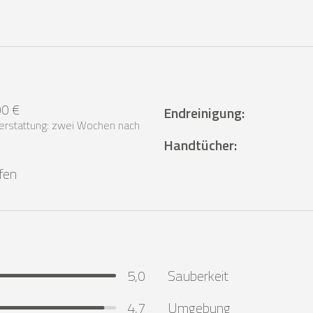
00 €
Endreinigung
:
erstattung: zwei Wochen nach
Handtücher
:
ffen
5,0
Sauberkeit
4,7
Umgebung