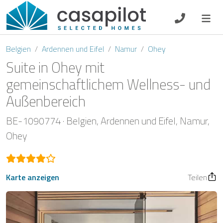
DE
EN
ES
FR
NL
Belgien
Ardennen und Eifel
Namur
Ohey
Suite in Ohey mit
gemeinschaftlichem Wellness- und
Außenbereich
Frühstück
BE-1090774
Belgien
Ardennen und Eifel
Namur
Gutscheine
Ohey
Eigentümer Log-In
Karte anzeigen
Teilen