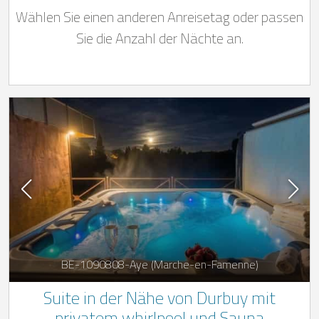
Wählen Sie einen anderen Anreisetag oder passen
des Naturparks Burdinale-Mehaigne
Sie die Anzahl der Nächte an.
BE-1090808-Aye (Marche-en-Famenne)
Suite in der Nähe von Durbuy mit
privatem whirlpool und Sauna