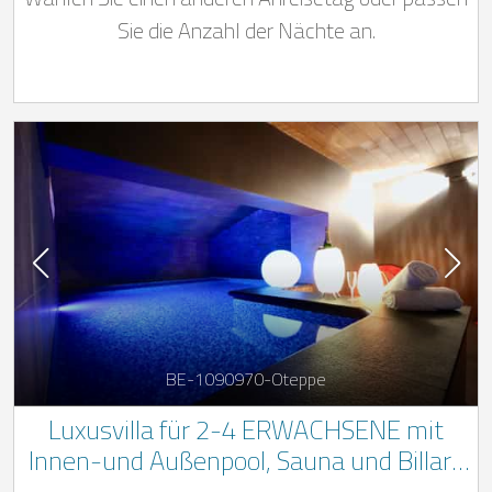
Burdinale-Mehaigne
Sie die Anzahl der Nächte an.
BE-1090970-Oteppe
Luxusvilla für 2-4 ERWACHSENE mit
Innen-und Außenpool, Sauna und Billard
in den belgischen Ardennen im Herzen