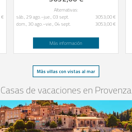
Alternativas:
 €
sáb., 29 ago.
–
jue., 03 sept.
3053,00 €
dom., 30 ago.
–
vie., 04 sept.
3053,00 €
Más información
Màs villas con vistas al mar
Casas de vacaciones en Provenza