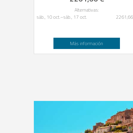
Alternativas:
sáb., 10 oct.
–
sáb., 17 oct.
2261,66
Más información