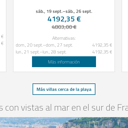
sáb., 19 sept.
–
sáb., 26 sept.
4192,35 €
4803,00 €
 €
Alternativas:
 €
dom., 20 sept.
–
dom., 27 sept.
4192,35 €
lun., 21 sept.
–
lun., 28 sept.
4192,35 €
Más información
Más villas cerca de la playa
as con vistas al mar en el sur de Fr