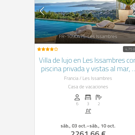
FR-1090475-Les Issambres
4,75 (
Villa de lujo en Les Issambres co
piscina privada y vistas al mar, 
sólo 3 km de la playa
Francia / Les Issambres
Casa de vacaciones
Personas (max.): 6
Numero de habitaciones
Cantidad de baños
6
3
2
Piscina
sáb., 03 oct.
–
sáb., 10 oct.
2261,66 €