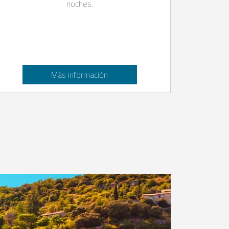
noches.
Más información