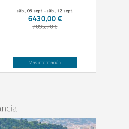
sáb., 05 sept.
–
sáb., 12 sept.
6430,00 €
7095,70 €
Más información
ancia