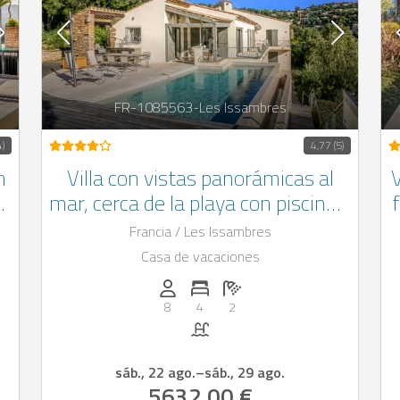
FR-1085563-Les Issambres
4)
4,77 (5)
n
Villa con vistas panorámicas al
V
a
mar, cerca de la playa con piscina y
terraza, les Issambres
Francia / Les Issambres
Casa de vacaciones
: 3
: 2
Personas (max.): 8
Numero de habitaciones: 4
Cantidad de baños: 2
8
4
2
Piscina
sáb., 22 ago.
–
sáb., 29 ago.
5632,00 €