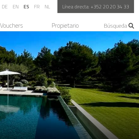
DE
EN
ES
FR
NL
Línea directa:
+352 20 20 34 33
Vouchers
Propietario