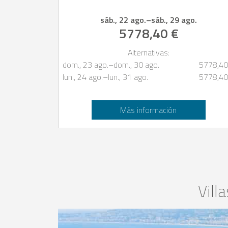
sáb., 22 ago.
–
sáb., 29 ago.
5778,40 €
Alternativas:
dom., 23 ago.
–
dom., 30 ago.
5778,40
lun., 24 ago.
–
lun., 31 ago.
5778,40
Más información
Vill