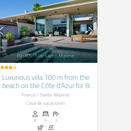
FR-1091516-Sainte-Maxime
Luxurious villa 100 m from the
beach on the Côte d'Azur for 8
people with outdoor pool
Francia / Sainte-Maxime
Casa de vacaciones
Personas (max.): 8
Numero de habitaciones: 4
Cantidad de baños: 3
8
4
3
Perros permitidos
Piscina