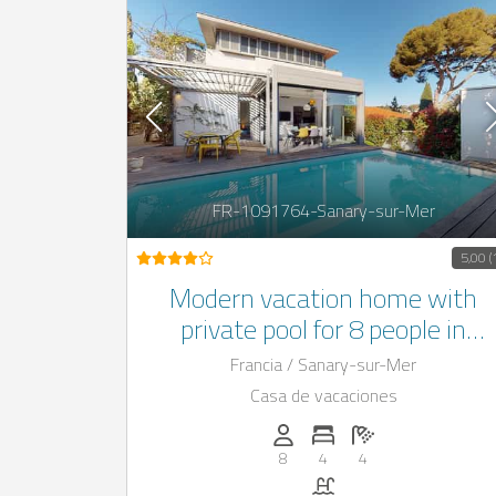
FR-1091764-Sanary-sur-Mer
5,00 (
Modern vacation home with
private pool for 8 people in
Sanary-sur-Mer, France
Francia / Sanary-sur-Mer
Casa de vacaciones
Personas (max.): 8
Numero de habitaciones
Cantidad de baños
8
4
4
Piscina