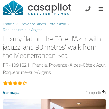
DE
EN
ES
FR
NL
Francia
Provence-Alpes-Côte d'Azur
Roquebrune-sur-Argens
Luxury flat on the Côte d'Azur with
jacuzzi and 90 metres' walk from
Oferta de desayuno
the Mediterranean Sea
Vouchers
FR-1091821
Francia
Provence-Alpes-Côte d'Azur
Roquebrune-sur-Argens
Propietario
Ver mapa
Compartir