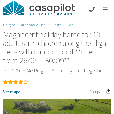
DE
EN
ES
FR
NL
Bélgica
Ardenas y Eifel
Liège
Goe
Magnificent holiday home for 10
adultes + 4 children along the High
Fens with outdoor pool **open
Oferta de desayuno
from 26/04 - 30/09**
Vouchers
BE-1091674
Bélgica
Ardenas y Eifel
Liège
Goe
Propietario
Ver mapa
Compartir