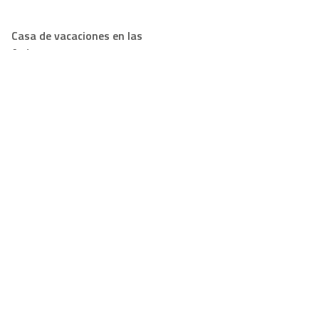
Casa de vacaciones en las
Ardenas con perro
Bosques, senderos y mucho
por olfatear: tu perro va a
amarlo
Support
Para propietarios
FAQ
Conviértase en
propietario de Casapilot
Regla de la casa
Para propietarios
Oferta de desayuno
Registrar
Vouchers