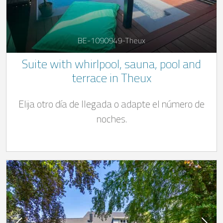
BE-1090949-Theux
Suite with whirlpool, sauna, pool and
terrace in Theux
Elija otro día de llegada o adapte el número de
noches.