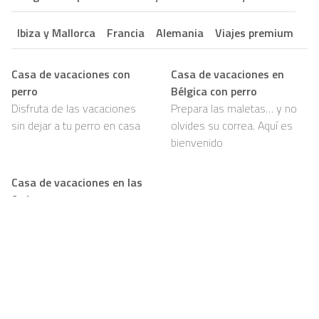
Ibiza y Mallorca
Francia
Alemania
Viajes premium
Casa de vacaciones con
Casa de vacaciones en
perro
Bélgica con perro
Disfruta de las vacaciones
Prepara las maletas… y no
sin dejar a tu perro en casa
olvides su correa. Aquí es
bienvenido
Casa de vacaciones en las
Ardenas con perro
Bosques, senderos y mucho
por olfatear: tu perro va a
amarlo