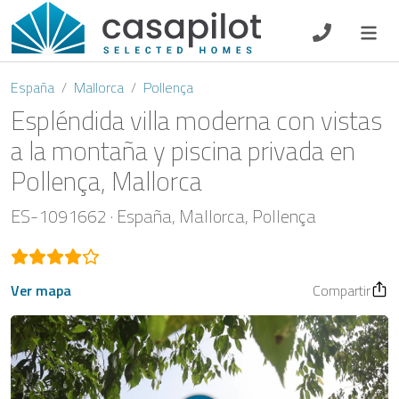
DE
EN
ES
FR
NL
España
Mallorca
Pollença
Espléndida villa moderna con vistas
a la montaña y piscina privada en
Pollença, Mallorca
Oferta de desayuno
ES-1091662
España
Mallorca
Pollença
Vouchers
Propietario
Ver mapa
Compartir