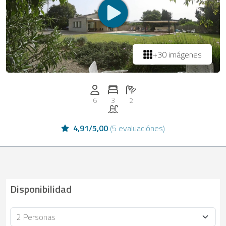
+30 imágenes
Personas (max.): 6
Numero de habitaciones: 3
Cantidad de baños: 2
6
3
2
Piscina
4,91
/
5,00
(
5 evaluaciónes
)
Disponibilidad
Ocupación