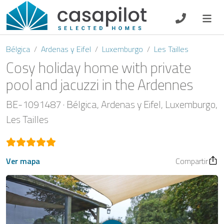
DE
EN
ES
FR
NL
Bélgica
Ardenas y Eifel
Luxemburgo
Les Tailles
Cosy holiday home with private
pool and jacuzzi in the Ardennes
Oferta de desayuno
BE-1091487
Bélgica
Ardenas y Eifel
Luxemburgo
Les Tailles
Vouchers
Propietario
Ver mapa
Compartir