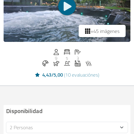
+45 imágenes
Personas (max.): 9
Numero de habitaciones: 5
Cantidad de baños: 3
9
5
3
Desayuno reservable en Casapilot
Perros permitidos
Piscina
Jacuzzi
Sauna
4,43
/
5,00
(
10 evaluaciónes
)
Disponibilidad
Ocupación