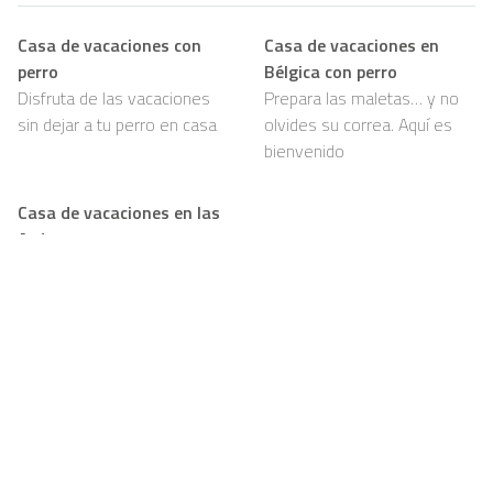
Casa de vacaciones con
Casa de vacaciones en
perro
Bélgica con perro
Disfruta de las vacaciones
Prepara las maletas… y no
sin dejar a tu perro en casa
olvides su correa. Aquí es
bienvenido
Casa de vacaciones en las
Ardenas con perro
Bosques, senderos y mucho
por olfatear: tu perro va a
amarlo
Support
Para propietarios
FAQ
Conviértase en