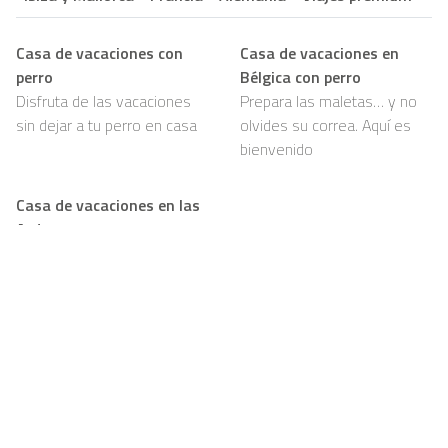
Casa de vacaciones con
Casa de vacaciones en
perro
Bélgica con perro
Disfruta de las vacaciones
Prepara las maletas… y no
sin dejar a tu perro en casa
olvides su correa. Aquí es
bienvenido
Casa de vacaciones en las
Ardenas con perro
Bosques, senderos y mucho
por olfatear: tu perro va a
amarlo
Support
Para propietarios