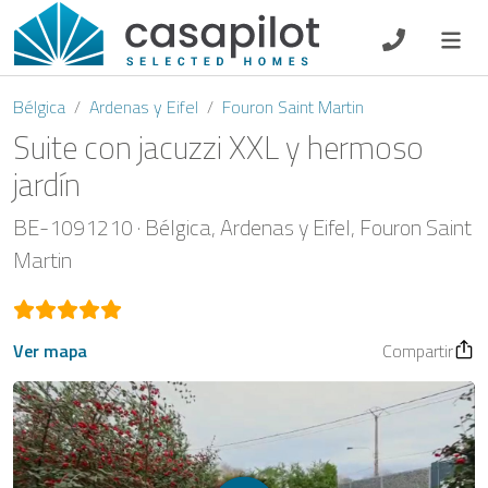
DE
EN
ES
FR
NL
Bélgica
Ardenas y Eifel
Fouron Saint Martin
Suite con jacuzzi XXL y hermoso
jardín
Oferta de desayuno
BE-1091210
Bélgica
Ardenas y Eifel
Fouron Saint
Martin
Vouchers
Propietario
Ver mapa
Compartir