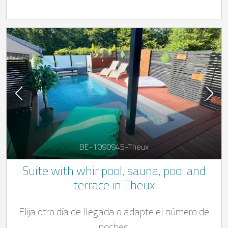
BE-1090945-Theux
Suite with whirlpool, sauna, pool and
terrace in Theux
Elija otro día de llegada o adapte el número de
noches.