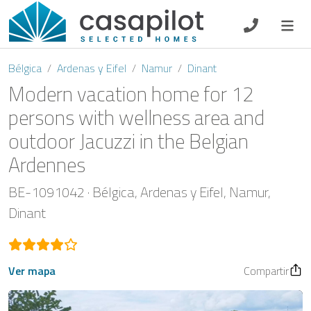
DE
EN
ES
FR
NL
Bélgica
Ardenas y Eifel
Namur
Dinant
Modern vacation home for 12
persons with wellness area and
outdoor Jacuzzi in the Belgian
Oferta de desayuno
Ardennes
Vouchers
BE-1091042
Bélgica
Ardenas y Eifel
Namur
Propietario
Dinant
Ver mapa
Compartir