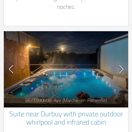
noches.
BE-1090808-Aye (Marche-en-Famenne)
Suite near Durbuy with private outdoor
whirlpool and infrared cabin