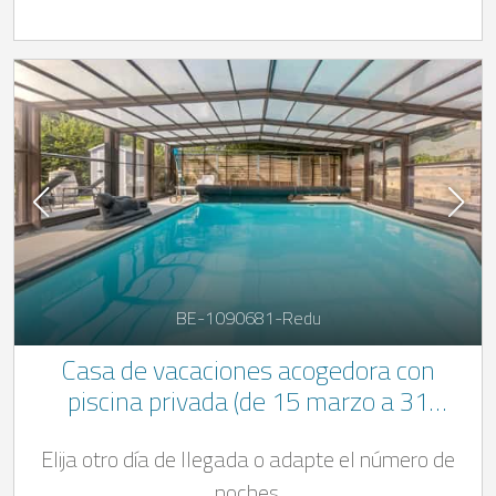
BE-1090681-Redu
Casa de vacaciones acogedora con
piscina privada (de 15 marzo a 31
octubre), jacuzzi y zona de spa con
Elija otro día de llegada o adapte el número de
sauna, hammam en Redu en las Ardenas
belgas
noches.