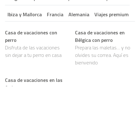
Ibiza y Mallorca
Francia
Alemania
Viajes premium
Casa de vacaciones con
Casa de vacaciones en
perro
Bélgica con perro
Disfruta de las vacaciones
Prepara las maletas… y no
sin dejar a tu perro en casa
olvides su correa. Aquí es
bienvenido
Casa de vacaciones en las
Ardenas con perro
Bosques, senderos y mucho
por olfatear: tu perro va a
amarlo