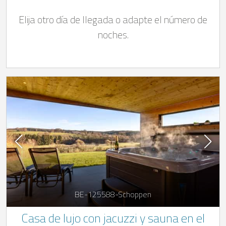
(abierta del 15/05 al 15/09), jacuzzi
Elija otro día de llegada o adapte el número de
exterior y zona de bienestar con sauna.
noches.
BE-125588-Schoppen
Casa de lujo con jacuzzi y sauna en el