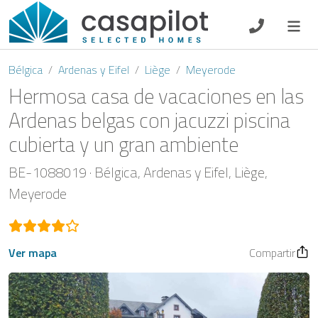
DE
EN
ES
FR
NL
Bélgica
Ardenas y Eifel
Liège
Meyerode
Hermosa casa de vacaciones en las
Ardenas belgas con jacuzzi piscina
cubierta y un gran ambiente
Oferta de desayuno
BE-1088019
Bélgica
Ardenas y Eifel
Liège
Vouchers
Meyerode
Propietario
Ver mapa
Compartir