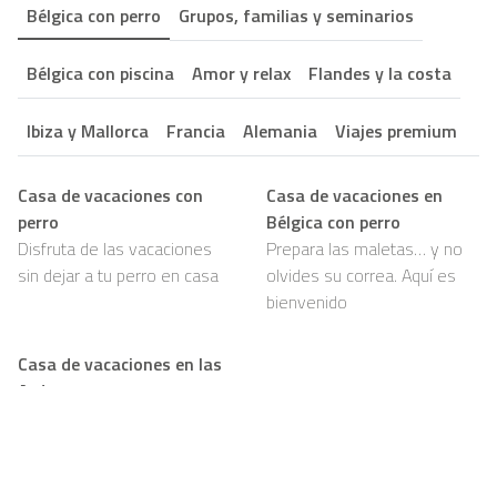
Bélgica con perro
Grupos, familias y seminarios
Bélgica con piscina
Amor y relax
Flandes y la costa
Ibiza y Mallorca
Francia
Alemania
Viajes premium
Casa de vacaciones con
Casa de vacaciones en
perro
Bélgica con perro
Disfruta de las vacaciones
Prepara las maletas… y no
sin dejar a tu perro en casa
olvides su correa. Aquí es
bienvenido
Casa de vacaciones en las
Ardenas con perro
Bosques, senderos y mucho
por olfatear: tu perro va a
amarlo