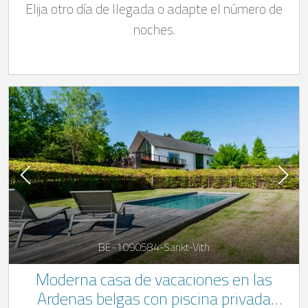
Elija otro día de llegada o adapte el número de
y un entorno ideal para toda la familia
noches.
BE-1090584-Sankt-Vith
Moderna casa de vacaciones en las
Ardenas belgas con piscina privada