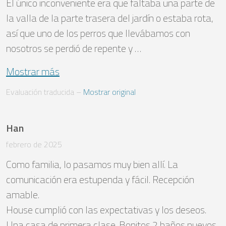
El único inconveniente era que faltaba una parte de 
la valla de la parte trasera del jardín o estaba rota, 
así que uno de los perros que llevábamos con 
nosotros se perdió de repente y …
Mostrar más
Evaluación traducida
 – 
Mostrar original
Han
febrero de 2025
Como familia, lo pasamos muy bien allí. La 
comunicación era estupenda y fácil. Recepción 
amable.

House cumplió con las expectativas y los deseos.

Una casa de primera clase. Bonitos 2 baños nuevos. 