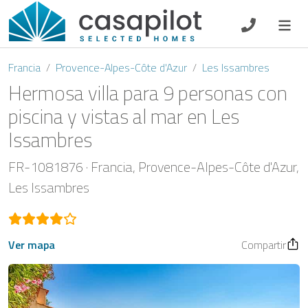
DE
EN
ES
FR
NL
Francia
Provence-Alpes-Côte d'Azur
Les Issambres
Hermosa villa para 9 personas con
piscina y vistas al mar en Les
Issambres
Oferta de desayuno
FR-1081876
Francia
Provence-Alpes-Côte d'Azur
Vouchers
Les Issambres
Propietario
Ver mapa
Compartir