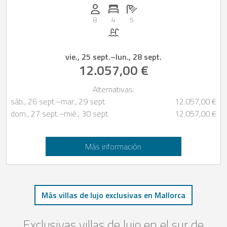
Personas (max.): 8
Numero de habitaciones: 4
Cantidad de baños: 5
8
4
5
Piscina
vie., 25 sept.
–
lun., 28 sept.
12.057,00 €
Alternativas:
sáb., 26 sept.
–
mar., 29 sept.
12.057,00 €
dom., 27 sept.
–
mié., 30 sept.
12.057,00 €
Más información
Más villas de lujo exclusivas en Mallorca
Exclusivas villas de lujo en el sur de