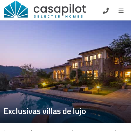
DE
EN
ES
FR
NL
Oferta de desayuno
Vouchers
Propietario
Exclusivas villas de lujo