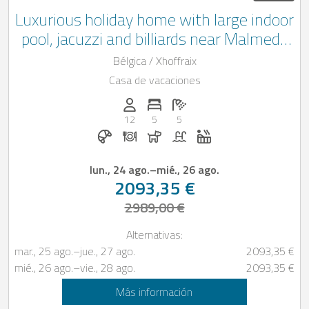
Luxurious holiday home with large indoor
pool, jacuzzi and billiards near Malmedy
in the Belgian Ardennes
Bélgica / Xhoffraix
Casa de vacaciones
Personas (max.): 12
Numero de habitaciones: 5
Cantidad de baños: 5
12
5
5
Desayuno reservable en Casapilot
Cena bajo solicitud
Perros permitidos
Piscina
Jacuzzi
lun., 24 ago.
–
mié., 26 ago.
2093,35 €
2989,00 €
Alternativas:
mar., 25 ago.
–
jue., 27 ago.
2093,35 €
mié., 26 ago.
–
vie., 28 ago.
2093,35 €
Más información