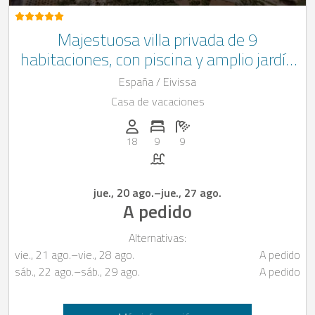
Majestuosa villa privada de 9
habitaciones, con piscina y amplio jardín
en Sant Llorenc de Balafia, Ibiza
España / Eivissa
Casa de vacaciones
Personas (max.): 18
Numero de habitaciones: 9
Cantidad de baños: 9
18
9
9
Piscina
jue., 20 ago.
–
jue., 27 ago.
A pedido
Alternativas:
vie., 21 ago.
–
vie., 28 ago.
A pedido
sáb., 22 ago.
–
sáb., 29 ago.
A pedido