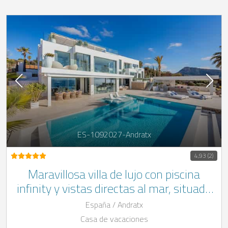
ES-1092027-Andratx
4,93 (2)
Maravillosa villa de lujo con piscina
infinity y vistas directas al mar, situada
en Andratx, Mallorca.
España / Andratx
Casa de vacaciones