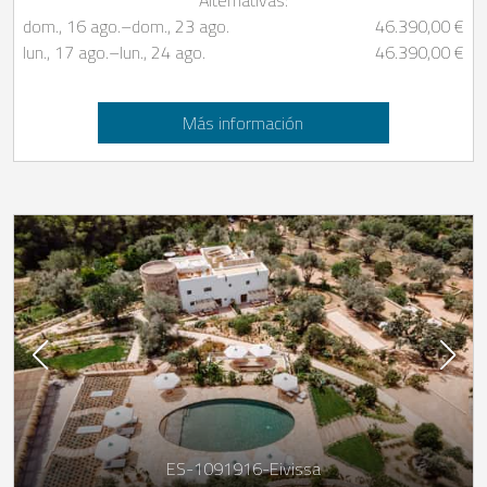
dom., 16 ago.
–
dom., 23 ago.
46.390,00 €
lun., 17 ago.
–
lun., 24 ago.
46.390,00 €
Más información
ES-1091916-Eivissa