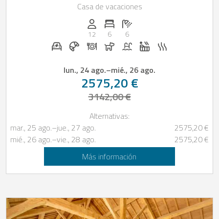
Casa de vacaciones
Personas (max.): 12
Numero de habitaciones: 6
Cantidad de baños: 6
12
6
6
Estación de recarga para coches eléctricos bajo 
Desayuno reservable en Casapilot
Cena bajo solicitud
Perros permitidos
Piscina
Jacuzzi
Sauna
lun., 24 ago.
–
mié., 26 ago.
2575,20 €
3142,00 €
Alternativas:
mar., 25 ago.
–
jue., 27 ago.
2575,20 €
mié., 26 ago.
–
vie., 28 ago.
2575,20 €
Más información