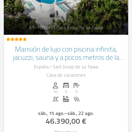
ES-1091851-Sant Josep de sa Talaia
Mansión de lujo con piscina infinita,
jacuzzi, sauna y a pocos metros de la
playa, situada en la bahía de Cala Jondal,
España / Sant Josep de sa Talaia
en Ibiza.
Casa de vacaciones
Personas (max.): 10
Numero de habitaciones: 5
Cantidad de baños: 5
10
5
5
Piscina
Jacuzzi
Sauna
sáb., 15 ago.
–
sáb., 22 ago.
46.390,00 €
Alternativas: