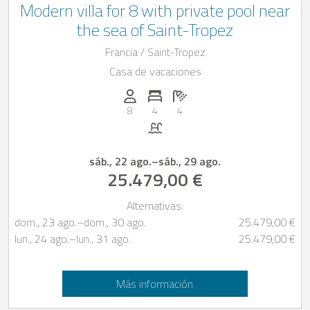
Modern villa for 8 with private pool near
the sea of Saint-Tropez
Francia / Saint-Tropez
Casa de vacaciones
Personas (max.): 8
Numero de habitaciones: 4
Cantidad de baños: 4
8
4
4
Piscina
sáb., 22 ago.
–
sáb., 29 ago.
25.479,00 €
Alternativas:
dom., 23 ago.
–
dom., 30 ago.
25.479,00 €
lun., 24 ago.
–
lun., 31 ago.
25.479,00 €
Más información