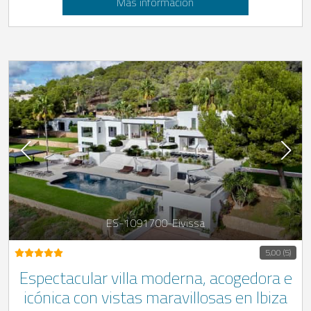
Más información
ES-1091700-Eivissa
5,00 (5)
Espectacular villa moderna, acogedora e
icónica con vistas maravillosas en Ibiza