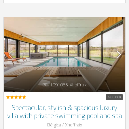
BE-1091055-Xhoffraix
4,80 (91)
Spectacular, stylish & spacious luxury
villa with private swimming pool and spa
Bélgica / Xhoffraix