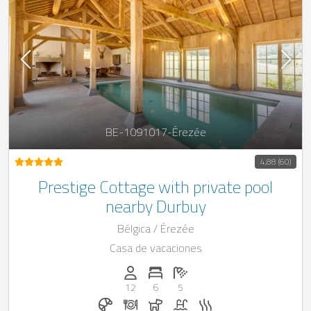
BE-1091017-Érezée
4,88 (60)
Prestige Cottage with private pool
nearby Durbuy
Bélgica / Érezée
Casa de vacaciones
Personas (max.): 12
Numero de habitaciones: 6
Cantidad de baños: 5
12
6
5
Desayuno reservable en Casapilot
Cena bajo solicitud
Perros permitidos
Piscina
Sauna