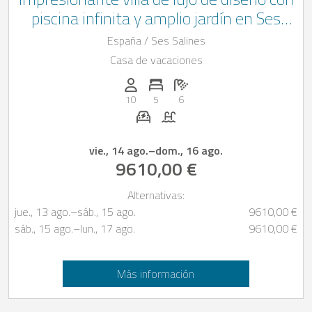
piscina infinita y amplio jardín en Ses
Salines, Mallorca.
España / Ses Salines
Casa de vacaciones
Personas (max.): 10
Numero de habitaciones: 5
Cantidad de baños: 6
10
5
6
Estación de recarga para coches el
Piscina
vie., 14 ago.
–
dom., 16 ago.
9610,00 €
Alternativas:
jue., 13 ago.
–
sáb., 15 ago.
9610,00 €
sáb., 15 ago.
–
lun., 17 ago.
9610,00 €
Más información