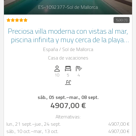
ES-1092377-Sol de Mallorca
5,00 (1)
Preciosa villa moderna con vistas al mar,
piscina infinita y muy cerca de la playa,
en Sol de Mallorca, Calviá.
España / Sol de Mallorca
Casa de vacaciones
Personas (max.): 10
Numero de habitaciones: 5
Cantidad de baños: 4
10
5
4
Piscina
sáb., 05 sept.
–
mar., 08 sept.
4907,00 €
Alternativas:
lun., 21 sept.
–
jue., 24 sept.
4907,00 €
sáb., 10 oct.
–
mar., 13 oct.
4907,00 €