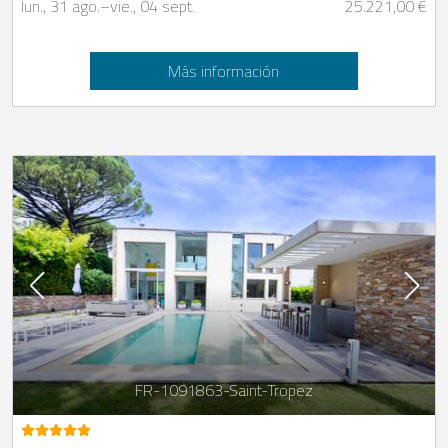
lun., 31 ago.
–
vie., 04 sept.
25.221,00 €
Más información
FR-1091863-Saint-Tropez