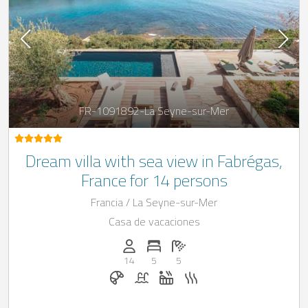
FR-1091892-La Seyne-sur-Mer
Dream villa with sea view in Fabrégas,
France for 14 persons
Francia / La Seyne-sur-Mer
Casa de vacaciones
Personas (max.): 14
Numero de habitaciones: 5
Cantidad de baños: 5
14
5
5
Desayuno bajo solicitud
Piscina
Jacuzzi
Sauna